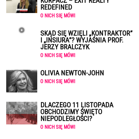
KORPACZ – EXIT REALTY
REDEFINED
O NICH SIĘ MÓWI
SKĄD SIĘ WZIĘLI „KONTRAKTOR”
I „INSIURA”? WYJAŚNIA PROF.
JERZY BRALCZYK
O NICH SIĘ MÓWI
OLIVIA NEWTON-JOHN
O NICH SIĘ MÓWI
DLACZEGO 11 LISTOPADA
OBCHODZIMY ŚWIĘTO
NIEPODLEGŁOŚCI?
O NICH SIĘ MÓWI