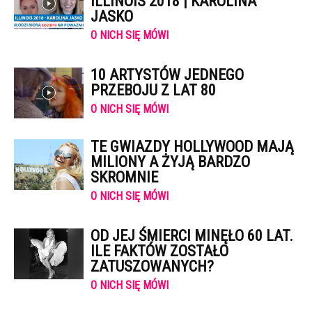
ILLINOIS 2018 | KAROLINA
JASKO
O NICH SIĘ MÓWI
10 ARTYSTÓW JEDNEGO
PRZEBOJU Z LAT 80
O NICH SIĘ MÓWI
TE GWIAZDY HOLLYWOOD MAJĄ
MILIONY A ŻYJĄ BARDZO
SKROMNIE
O NICH SIĘ MÓWI
OD JEJ ŚMIERCI MINĘŁO 60 LAT.
ILE FAKTÓW ZOSTAŁO
ZATUSZOWANYCH?
O NICH SIĘ MÓWI