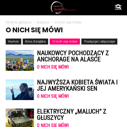
Ameryka
Strona główna
Kultura
O nich się mówi
O NICH SIĘ MÓWI
po
Humor
Kino, Książka
O nich się mówi
Tradycje i obyczaje
NAUKOWCY POCHODZĄCY Z
polsku
ANCHORAGE NA ALASCE
O NICH SIĘ MÓWI
NAJWYŻSZA KOBIETA ŚWIATA I
JEJ AMERYKAŃSKI SEN
O NICH SIĘ MÓWI
ELEKTRYCZNY „MALUCH” Z
GŁUSZYCY
O NICH SIĘ MÓWI