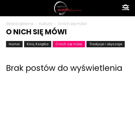
Ameryka
Strona główna
Kultura
O nich się mówi
O NICH SIĘ MÓWI
po
Humor
Kino, Książka
O nich się mówi
Tradycje i obyczaje
polsku
Brak postów do wyświetlenia