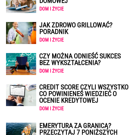
DOMOWEJ
DOM I ŻYCIE
JAK ZDROWO GRILLOWAĆ?
PORADNIK
DOM I ŻYCIE
CZY MOŻNA ODNIEŚĆ SUKCES
BEZ WYKSZTAŁCENIA?
DOM I ŻYCIE
CREDIT SCORE CZYLI WSZYSTKO
CO POWINIENEŚ WIEDZIEĆ O
OCENIE KREDYTOWEJ
DOM I ŻYCIE
EMERYTURA ZA GRANICĄ?
PRZECZYTAJ 7 PONIŻSZYCH