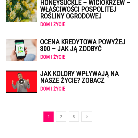
HONEYSUCKLE – WICIOKRZEW –
WŁAŚCIWOŚCI POSPOLITEJ
ROŚLINY OGRODOWEJ
DOM I ŻYCIE
OCENA KREDYTOWA POWYŻEJ
800 – JAK JĄ ZDOBYĆ
DOM I ŻYCIE
JAK KOLORY WPŁYWAJĄ NA
NASZE ŻYCIE? ZOBACZ
DOM I ŻYCIE
1
2
3