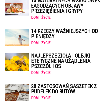
13 NATURALNYCH WSKAZÓWEK
ŁAGODZĄCYCH OBJAWY
PRZEZIĘBIENIA I GRYPY
DOM I ŻYCIE
14 RZECZY WAŻNIEJSZYCH OD
PIENIĘDZY
DOM I ŻYCIE
NAJLEPSZE ZIOŁA I OLEJKI
ETERYCZNE NA UŻĄDLENIA
PSZCZÓŁ I OS
DOM I ŻYCIE
20 ZASTOSOWAŃ SASZETEK Z
PUDEŁEK DO BUTÓW
DOM I ŻYCIE