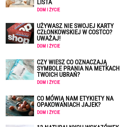
LISTA
DOM I ŻYCIE
UŻYWASZ NIE SWOJEJ KARTY
CZŁONKOWSKIEJ W COSTCO?
UWAŻAJ!
DOM I ŻYCIE
CZY WIESZ CO OZNACZAJĄ
SYMBOLE PRANIA NA METKACH
TWOICH UBRAŃ?
DOM I ŻYCIE
CO MÓWIĄ NAM ETYKIETY NA
OPAKOWANIACH JAJEK?
DOM I ŻYCIE