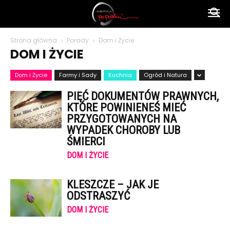
Ameryka
Strona główna
Porady
Dom i Życie
DOM I ŻYCIE
po
Dom i Życie
Farmy i Sady
Kuchnia
Ogród i Natura
PIĘĆ DOKUMENTÓW PRAWNYCH,
polsku
KTÓRE POWINIENEŚ MIEĆ
PRZYGOTOWANYCH NA
WYPADEK CHOROBY LUB
ŚMIERCI
DOM I ŻYCIE
KLESZCZE – JAK JE
ODSTRASZYĆ
DOM I ŻYCIE