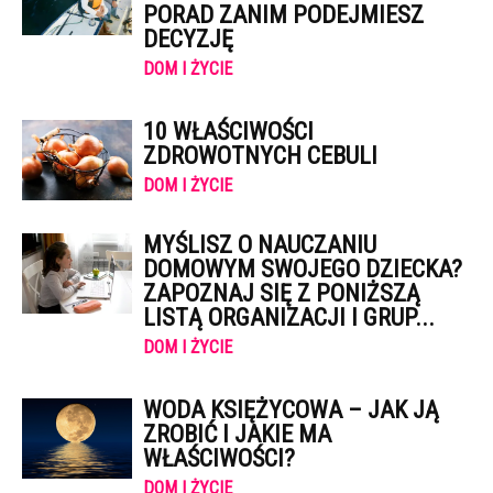
PORAD ZANIM PODEJMIESZ
DECYZJĘ
DOM I ŻYCIE
10 WŁAŚCIWOŚCI
ZDROWOTNYCH CEBULI
DOM I ŻYCIE
MYŚLISZ O NAUCZANIU
DOMOWYM SWOJEGO DZIECKA?
ZAPOZNAJ SIĘ Z PONIŻSZĄ
LISTĄ ORGANIZACJI I GRUP...
DOM I ŻYCIE
WODA KSIĘŻYCOWA – JAK JĄ
ZROBIĆ I JAKIE MA
WŁAŚCIWOŚCI?
DOM I ŻYCIE