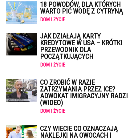
18 POWODÓW, DLA KTÓRYCH
WARTO PIĆ WODĘ Z CYTRYNĄ
DOM I ŻYCIE
JAK DZIAŁAJĄ KARTY
KREDYTOWE W USA – KRÓTKI
PRZEWODNIK DLA
POCZĄTKUJĄCYCH
DOM I ŻYCIE
CO ZROBIĆ W RAZIE
ZATRZYMANIA PRZEZ ICE?
ADWOKAT IMIGRACYJNY RADZI
(WIDEO)
DOM I ŻYCIE
CZY WIECIE CO OZNACZAJĄ
NAKLEJKI NA OWOCACH I