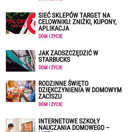
SIEĆ SKLEPÓW TARGET NA
CELOWNIKU: ZNIŻKI, KUPONY,
APLIKACJA
DOM I ŻYCIE
JAK ZAOSZCZĘDZIĆ W
STARBUCKS
DOM I ŻYCIE
RODZINNE ŚWIĘTO
DZIĘKCZYNIENIA W DOMOWYM
ZACISZU
DOM I ŻYCIE
INTERNETOWE SZKOŁY
NAUCZANIA DOMOWEGO –