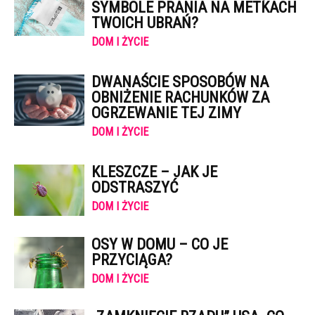
SYMBOLE PRANIA NA METKACH
TWOICH UBRAŃ?
DOM I ŻYCIE
DWANAŚCIE SPOSOBÓW NA
OBNIŻENIE RACHUNKÓW ZA
OGRZEWANIE TEJ ZIMY
DOM I ŻYCIE
KLESZCZE – JAK JE
ODSTRASZYĆ
DOM I ŻYCIE
OSY W DOMU – CO JE
PRZYCIĄGA?
DOM I ŻYCIE