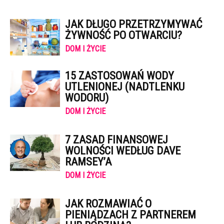
JAK DŁUGO PRZETRZYMYWAĆ
ŻYWNOŚĆ PO OTWARCIU?
DOM I ŻYCIE
15 ZASTOSOWAŃ WODY
UTLENIONEJ (NADTLENKU
WODORU)
DOM I ŻYCIE
7 ZASAD FINANSOWEJ
WOLNOŚCI WEDŁUG DAVE
RAMSEY’A
DOM I ŻYCIE
JAK ROZMAWIAĆ O
PIENIĄDZACH Z PARTNEREM