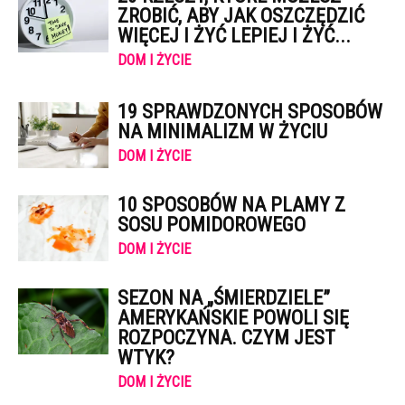
ZROBIĆ, ABY JAK OSZCZĘDZIĆ
WIĘCEJ I ŻYĆ LEPIEJ I ŻYĆ...
DOM I ŻYCIE
19 SPRAWDZONYCH SPOSOBÓW
NA MINIMALIZM W ŻYCIU
DOM I ŻYCIE
10 SPOSOBÓW NA PLAMY Z
SOSU POMIDOROWEGO
DOM I ŻYCIE
SEZON NA „ŚMIERDZIELE”
AMERYKAŃSKIE POWOLI SIĘ
ROZPOCZYNA. CZYM JEST
WTYK?
DOM I ŻYCIE