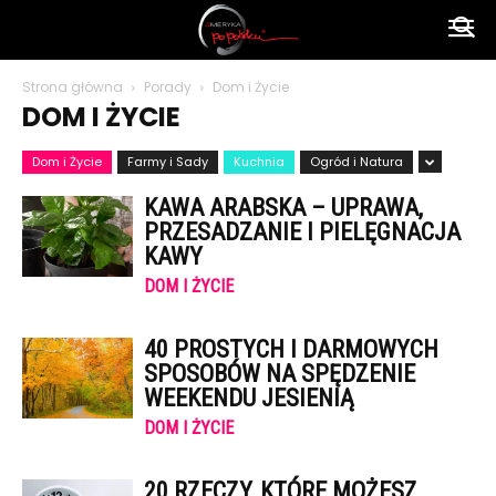
Ameryka
Strona główna
Porady
Dom i Życie
DOM I ŻYCIE
po
Dom i Życie
Farmy i Sady
Kuchnia
Ogród i Natura
KAWA ARABSKA – UPRAWA,
polsku
PRZESADZANIE I PIELĘGNACJA
KAWY
DOM I ŻYCIE
40 PROSTYCH I DARMOWYCH
SPOSOBÓW NA SPĘDZENIE
WEEKENDU JESIENIĄ
DOM I ŻYCIE
20 RZECZY, KTÓRE MOŻESZ