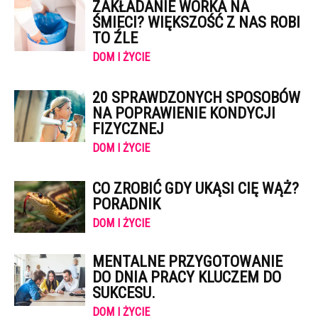
ZAKŁADANIE WORKA NA
ŚMIECI? WIĘKSZOŚĆ Z NAS ROBI
TO ŹLE
DOM I ŻYCIE
20 SPRAWDZONYCH SPOSOBÓW
NA POPRAWIENIE KONDYCJI
FIZYCZNEJ
DOM I ŻYCIE
CO ZROBIĆ GDY UKĄSI CIĘ WĄŻ?
PORADNIK
DOM I ŻYCIE
MENTALNE PRZYGOTOWANIE
DO DNIA PRACY KLUCZEM DO
SUKCESU.
DOM I ŻYCIE