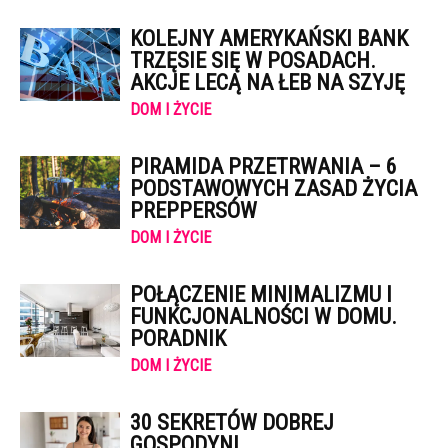
KOLEJNY AMERYKAŃSKI BANK
TRZĘSIE SIĘ W POSADACH.
AKCJE LECĄ NA ŁEB NA SZYJĘ
DOM I ŻYCIE
PIRAMIDA PRZETRWANIA – 6
PODSTAWOWYCH ZASAD ŻYCIA
PREPPERSÓW
DOM I ŻYCIE
POŁĄCZENIE MINIMALIZMU I
FUNKCJONALNOŚCI W DOMU.
PORADNIK
DOM I ŻYCIE
30 SEKRETÓW DOBREJ
GOSPODYNI