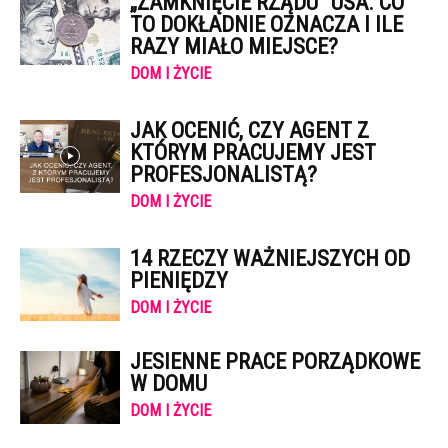
„ZAMKNIĘCIE RZĄDU” USA. CO
TO DOKŁADNIE OZNACZA I ILE
RAZY MIAŁO MIEJSCE?
DOM I ŻYCIE
JAK OCENIĆ, CZY AGENT Z
KTÓRYM PRACUJEMY JEST
PROFESJONALISTĄ?
DOM I ŻYCIE
14 RZECZY WAŻNIEJSZYCH OD
PIENIĘDZY
DOM I ŻYCIE
JESIENNE PRACE PORZĄDKOWE
W DOMU
DOM I ŻYCIE