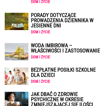
DOM I ŻYCIE
PORADY DOTYCZĄCE
PROWADZENIA DZIENNIKA W
JESIENNE DNI
DOM I ŻYCIE
WODA IMBIROWA –
WŁAŚCIWOŚCI I ZASTOSOWANIE
DOM I ŻYCIE
BEZPŁATNE POSIŁKI SZKOLNE
DLA DZIECI
DOM I ŻYCIE
JAK DBAĆ O ZDROWIE
PSYCHICZNE W OKRESIE
ZMNIEJSZAJĄCEJ SIĘ ILOŚCI