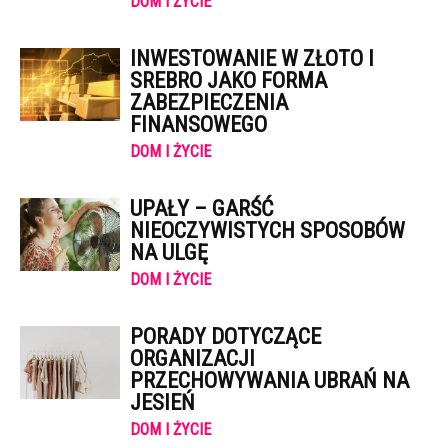
DOM I ŻYCIE
INWESTOWANIE W ZŁOTO I
SREBRO JAKO FORMA
ZABEZPIECZENIA
FINANSOWEGO
DOM I ŻYCIE
UPAŁY – GARŚĆ
NIEOCZYWISTYCH SPOSOBÓW
NA ULGĘ
DOM I ŻYCIE
PORADY DOTYCZĄCE
ORGANIZACJI
PRZECHOWYWANIA UBRAŃ NA
JESIEŃ
DOM I ŻYCIE