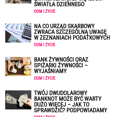
ŚWIATŁA DZIENNEGO
DOM I ŻYCIE
NA CO URZĄD SKARBOWY
ZWRACA SZCZEGÓLNĄ UWAGĘ
W ZEZNANIACH PODATKOWYCH
DOM I ŻYCIE
BANK ŻYWNOŚCI ORAZ
SPIŻARKI ŻYWNOŚCI –
WYJAŚNIAMY
DOM I ŻYCIE
TWÓJ DWUDOLAROWY
BANKNOT MOŻE BYĆ WARTY
DUŻO WIĘCEJ – JAK TO
SPRAWDZIĆ? PODPOWIADAMY