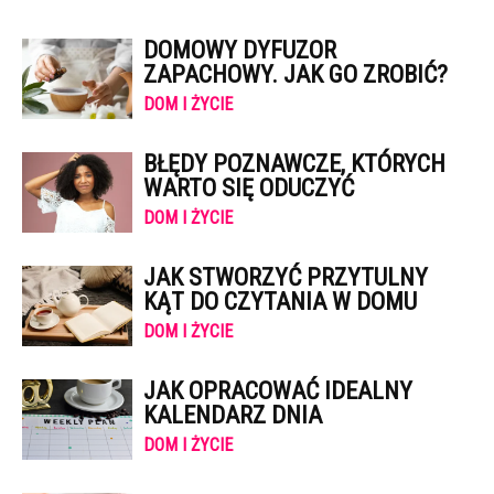
DOMOWY DYFUZOR
ZAPACHOWY. JAK GO ZROBIĆ?
DOM I ŻYCIE
BŁĘDY POZNAWCZE, KTÓRYCH
WARTO SIĘ ODUCZYĆ
DOM I ŻYCIE
JAK STWORZYĆ PRZYTULNY
KĄT DO CZYTANIA W DOMU
DOM I ŻYCIE
JAK OPRACOWAĆ IDEALNY
KALENDARZ DNIA
DOM I ŻYCIE