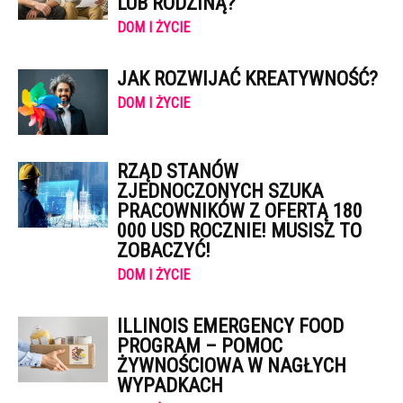
LUB RODZINĄ?
DOM I ŻYCIE
JAK ROZWIJAĆ KREATYWNOŚĆ?
DOM I ŻYCIE
RZĄD STANÓW
ZJEDNOCZONYCH SZUKA
PRACOWNIKÓW Z OFERTĄ 180
000 USD ROCZNIE! MUSISZ TO
ZOBACZYĆ!
DOM I ŻYCIE
ILLINOIS EMERGENCY FOOD
PROGRAM – POMOC
ŻYWNOŚCIOWA W NAGŁYCH
WYPADKACH