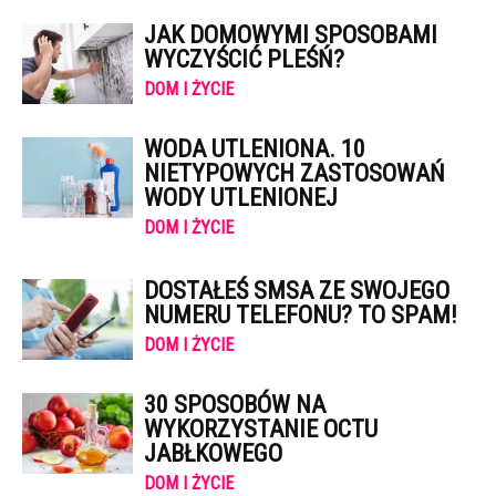
JAK DOMOWYMI SPOSOBAMI
WYCZYŚCIĆ PLEŚŃ?
DOM I ŻYCIE
WODA UTLENIONA. 10
NIETYPOWYCH ZASTOSOWAŃ
WODY UTLENIONEJ
DOM I ŻYCIE
DOSTAŁEŚ SMSA ZE SWOJEGO
NUMERU TELEFONU? TO SPAM!
DOM I ŻYCIE
30 SPOSOBÓW NA
WYKORZYSTANIE OCTU
JABŁKOWEGO
DOM I ŻYCIE