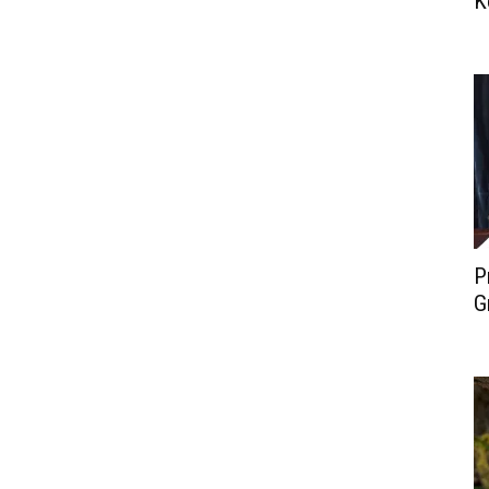
K
P
G