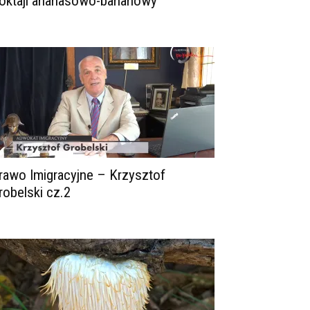
oktajl ananasowo-bananowy
rawo Imigracyjne – Krzysztof
robelski cz.2