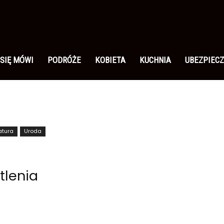
 SIĘ MÓWI
PODRÓŻE
KOBIETA
KUCHNIA
UBEZPIECZ
atura
Uroda
tlenia