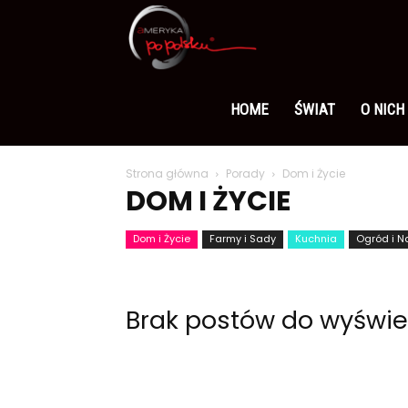
Ameryka
po
HOME
ŚWIAT
O NICH
Strona główna
Porady
Dom i Życie
polsku
DOM I ŻYCIE
Dom i Życie
Farmy i Sady
Kuchnia
Ogród i N
Brak postów do wyświe