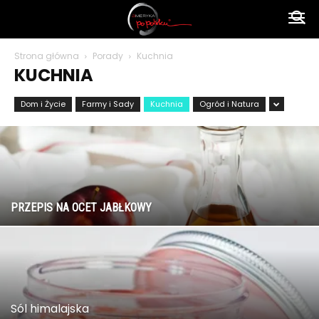
Ameryka
Strona główna
Porady
Kuchnia
KUCHNIA
po
Dom i Życie
Farmy i Sady
Kuchnia
Ogród i Natura
polsku
PRZEPIS NA OCET JABŁKOWY
Sól himalajska