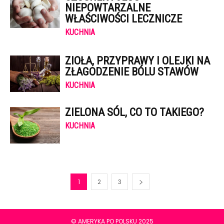
NIEPOWTARZALNE
WŁAŚCIWOŚCI LECZNICZE
KUCHNIA
ZIOŁA, PRZYPRAWY I OLEJKI NA
ZŁAGODZENIE BÓLU STAWÓW
KUCHNIA
ZIELONA SÓL, CO TO TAKIEGO?
KUCHNIA
1
2
3
© AMERYKA PO POLSKU 2025