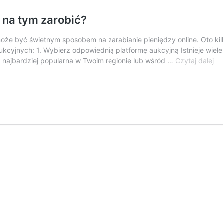
 na tym zarobić?
oże być świetnym sposobem na zarabianie pieniędzy online. Oto ki
kcyjnych: 1. Wybierz odpowiednią platformę aukcyjną Istnieje wiele
Ha
t najbardziej popularna w Twoim regionie lub wśród …
Czytaj dalej
na
pl
au
–
jak
na
ty
za