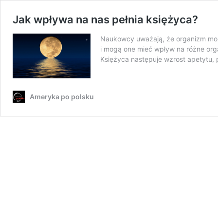
Jak wpływa na nas pełnia księżyca?
Naukowcy uważają, że organizm moż
i mogą one mieć wpływ na różne org
Księżyca następuje wzrost apetytu,
Ameryka po polsku