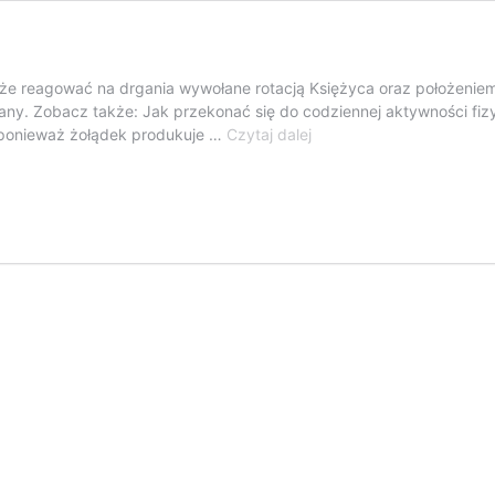
e reagować na drgania wywołane rotacją Księżyca oraz położeniem
any. Zobacz także: Jak przekonać się do codziennej aktywności fiz
Jak
 ponieważ żołądek produkuje …
Czytaj dalej
wpływa
na
nas
pełnia
księżyca?