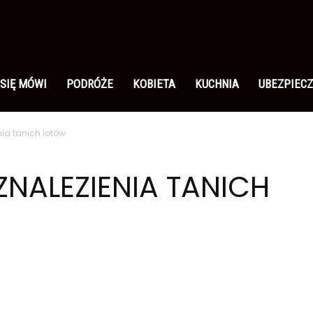
 SIĘ MÓWI
PODRÓŻE
KOBIETA
KUCHNIA
UBEZPIECZ
nia tanich lotów
NALEZIENIA TANICH