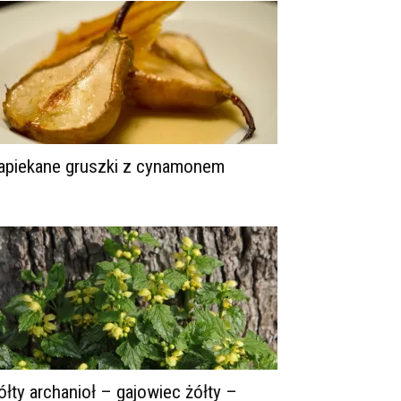
apiekane gruszki z cynamonem
ółty archanioł – gajowiec żółty –