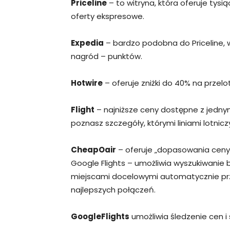
Priceline
– to witryna, która oferuje tysi
oferty ekspresowe.
Expedia
– bardzo podobna do Priceline, wi
nagród – punktów.
Hotwire
– oferuje zniżki do 40% na przelo
Flight
– najniższe ceny dostępne z jedny
poznasz szczegóły, którymi liniami lotniczy
CheapOair
– oferuje „dopasowania ceny” 
Google Flights – umożliwia wyszukiwanie
miejscami docelowymi automatycznie pr
najlepszych połączeń.
GoogleFlights
umożliwia śledzenie cen i 