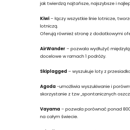
jak twierdzą najtańsze, najszybsze i najle
Kiwi
– łączy wszystkie linie lotnicze, tworz
lotniczą.
Oferują również stronę z dodatkowymi of
AirWander
– pozwala wydłużyć międzylą
docelowe w ramach 1 podróży.
Skiplagged
– wyszukuje loty z przesiadk
Agoda
-umożliwia wyszukiwanie i porówn
skorzystanie z tzw „spontanicznych oszcz
Vayama
– pozwala porównać ponad 800 li
na całym świecie.