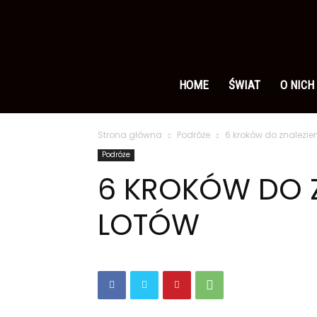
Ameryka
po
HOME
ŚWIAT
O NICH
Strona główna
Podróże
6 kroków do znalezie
polsku
Podróże
6 KROKÓW DO Z
LOTÓW