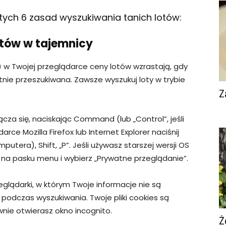
 tych 6 zasad wyszukiwania tanich lotów:
otów w tajemnicy
 w Twojej przeglądarce ceny lotów wzrastają, gdy
otnie przeszukiwana. Zawsze wyszukuj loty w trybie
Z
cza się, naciskając Command (lub „Control”, jeśli
rce Mozilla Firefox lub Internet Explorer naciśnij
utera), Shift, „P”. Jeśli używasz starszej wersji OS
ri” na pasku menu i wybierz „Prywatne przeglądanie”.
lądarki, w którym Twoje informacje nie są
podczas wyszukiwania. Twoje pliki cookies są
ie otwierasz okno incognito.
Ż