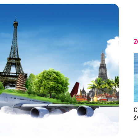
Z
C
ś