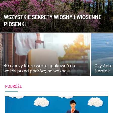
WSZYSTKIE SEKRETY WIOSNY I WIOSENNE
PIOSENKI
40 rzeczy które warto spakować do
Czy Anta
walizki przed podróżą na wakacje
świata?
PODRÓŻE