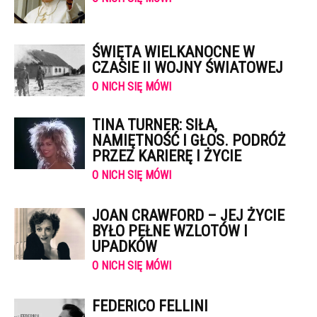
ŚWIĘTA WIELKANOCNE W
CZASIE II WOJNY ŚWIATOWEJ
O NICH SIĘ MÓWI
TINA TURNER: SIŁA,
NAMIĘTNOŚĆ I GŁOS. PODRÓŻ
PRZEZ KARIERĘ I ŻYCIE
O NICH SIĘ MÓWI
JOAN CRAWFORD – JEJ ŻYCIE
BYŁO PEŁNE WZLOTÓW I
UPADKÓW
O NICH SIĘ MÓWI
FEDERICO FELLINI