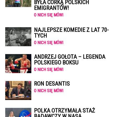
BYŁA CÓRKĄ POLSKICH
EMIGRANTÓW!
O NICH SIĘ MÓWI
NAJLEPSZE KOMEDIE Z LAT 70-
TYCH
O NICH SIĘ MÓWI
ANDRZEJ GOŁOTA – LEGENDA
POLSKIEGO BOKSU
O NICH SIĘ MÓWI
RON DESANTIS
O NICH SIĘ MÓWI
POLKA OTRZYMAŁA STAŻ
BADAWCZY W NASA