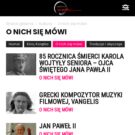
Ameryka
Strona główna
Kultura
O nich się mówi
O NICH SIĘ MÓWI
po
Humor
Kino, Książka
O nich się mówi
Tradycje i obyczaje
85 ROCZNICA ŚMIERCI KAROLA
polsku
WOJTYŁY SENIORA – OJCA
ŚWIĘTEGO JANA PAWŁA II
O NICH SIĘ MÓWI
GRECKI KOMPOZYTOR MUZYKI
FILMOWEJ, VANGELIS
O NICH SIĘ MÓWI
JAN PAWEŁ II
O NICH SIĘ MÓWI