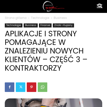
Ameryka
Strona główna
Technologie
Business
Technologie
Business
Finanse
Zniżki i Kupony
po
APLIKACJE I STRONY
POMAGAJĄCE W
polsku
ZNALEZIENIU NOWYCH
KLIENTÓW – CZĘŚĆ 3 –
KONTRAKTORZY