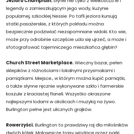
Jezioro Champlain.
Słynie nie tylko z wielkości,a le i
legendy o zamieszkującym jego wody, kuzynie
popularnej, szkockiej Nessie. Po tafli jeziora kursują
statki pasażerskie, z których pokładu można
bezpiecznie podziwiać niezapomniane widoki. Kto wie,
może przy odrobinie szczęście uda się ujrzeć, a może i
sfotografować tajemniczego mieszkańca głębin?
Church Street Marketplace.
Wieczny bazar, pełen
sklepików z różnościami i lokalnymi przysmakami i
pamiątkami. Miejsce., w którym można kupić pamiątki,
a także słynne ręcznie wykonywane szkło i farmerskie
koszule z kraciastej flaneli. Wszystko okraszone
najlepszymi lodami w okolicach i muzyką na żywo.
Burlington pełne jest ulicznych grajków.
Rowerzyści.
Burlington to prawdziwy raj dla miłośników
dwóch kółek. Malownicze trasy wiodące przez parki,