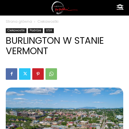
Ameryka
Strona główna
Ciekawostki
Ciekawostki
Podróże
USA
po
BURLINGTON W STANIE
VERMONT
polsku