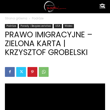
Ameryka
Strona główna
Podróże
Podróże
Porady i Bezpieczeństwo
USA
Wideo
po
PRAWO IMIGRACYJNE –
ZIELONA KARTA |
polsku
KRZYSZTOF GROBELSKI