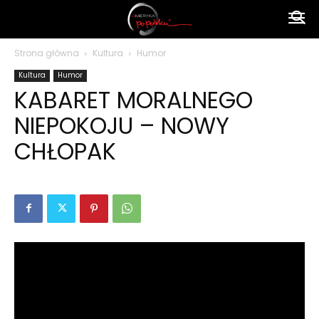
Ameryka
Strona główna
Kultura
Humor
Kultura
Humor
po
KABARET MORALNEGO
NIEPOKOJU – NOWY
polsku
CHŁOPAK