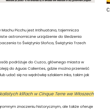
C
Machu Picchu jest Intihuatana, tajemnicza
woiste astronomiczne urządzenie do śledzenia
baczenia to Świątynia Słońca, Świątynia Trzech
 osób podróżuje do Cuzco, głównego miasta w
koleją do Aguas Calientes, gdzie można przenieść
b udać się na wędrówkę szlakiem Inka, takim jak
kalistych klifach w Cinque Terre we Włoszech
gromnym znaczeniu historycznym, ale także oferuje