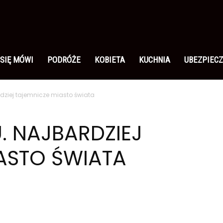
 SIĘ MÓWI
PODRÓŻE
KOBIETA
KUCHNIA
UBEZPIECZ
dziej tajemnicze miasto świata
 NAJBARDZIEJ
ASTO ŚWIATA