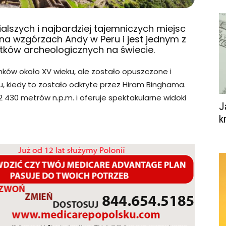
alszych i najbardziej tajemniczych miejsc
 na wzgórzach Andy w Peru i jest jednym z
tków archeologicznych na świecie.
ków około XV wieku, ale zostało opuszczone i
ku, kiedy to zostało odkryte przez Hiram Binghama.
 430 metrów n.p.m. i oferuje spektakularne widoki
J
k