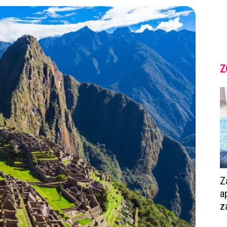
Z
Z
a
za