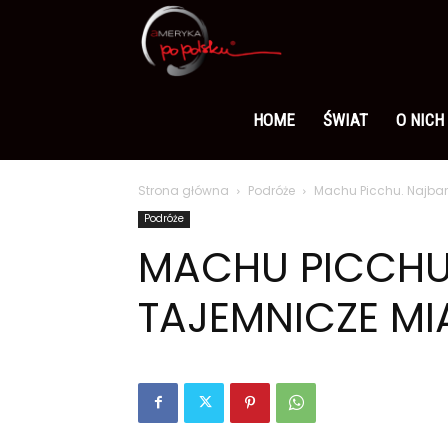
Ameryka
po
HOME
ŚWIAT
O NICH
Strona główna
Podróże
Machu Picchu. Najbar
polsku
Podróże
MACHU PICCHU.
TAJEMNICZE MI