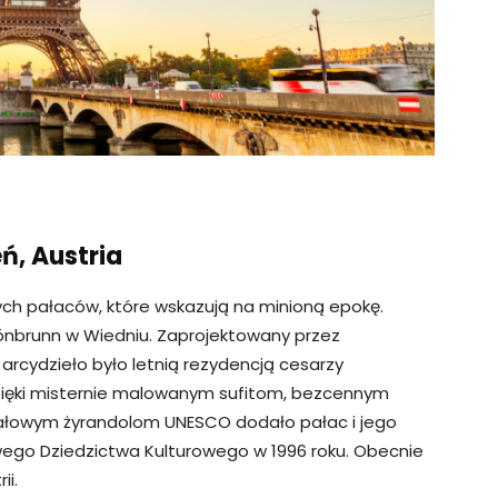
ń, Austria
ych pałaców, które wskazują na minioną epokę.
hönbrunn w Wiedniu. Zaprojektowany przez
arcydzieło było letnią rezydencją cesarzy
 Dzięki misternie malowanym sufitom, bezcennym
tałowym żyrandolom UNESCO dodało pałac i jego
wego Dziedzictwa Kulturowego w 1996 roku. Obecnie
ii.