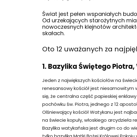
Świat jest pełen wspaniałych budo
Od urzekających starożytnych mias
nowoczesnych klejnotów architekt
skałach.
Oto 12 uważanych za najpię
1. Bazylika Świętego Piotra
Jeden z największych kościołów na świeci
renesansowy kościół jest niesamowitym wi
się, że centralna część papieskiej enkl
pochówku św. Piotra, jednego z 12 aposto
Olśniewający kościół Watykanu jest najba
na świecie kopuły, włoskiego arcydzieła 
Bazylika watykańska jest drugim co do wie
tylko bazylika Matki Bożej Królowej Pokoj