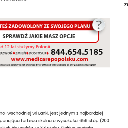
z
no-wschodniej Sri Lanki, jest jednym z najbardziej
mponująca forteca skalna o wysokości 656 stóp (200
kich historyków w XIX wieku. Sigiriya została