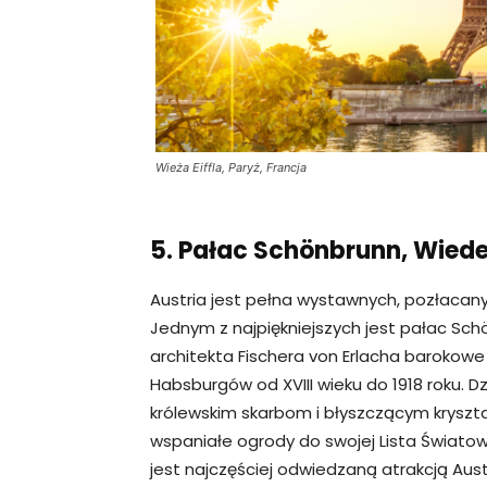
Wieża Eiffla, Paryż, Francja
5. Pałac Schönbrunn, Wiede
Austria jest pełna wystawnych, pozłacan
Jednym z najpiękniejszych jest pałac Sc
architekta Fischera von Erlacha barokowe 
Habsburgów od XVIII wieku do 1918 roku.
królewskim skarbom i błyszczącym krysz
wspaniałe ogrody do swojej Lista Świato
jest najczęściej odwiedzaną atrakcją Austr