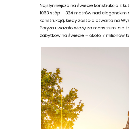
Najsłynniejsza na świecie konstrukcja z k
1063 stóp – 324 metrów nad eleganckim m
konstrukcją, kiedy została otwarta na W
Paryża uważało wieżę za monstrum, ale t
zabytków na świecie – około 7 milionów t