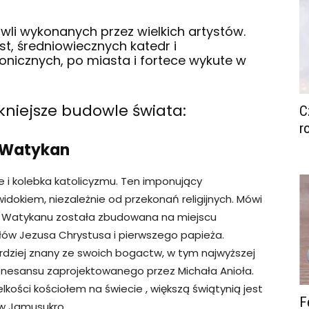
wli wykonanych przez wielkich artystów.
t, średniowiecznych katedr i
onicznych, po miasta i fortece wykute w
kniejsze budowle świata:
C
r
, Watykan
e i kolebka katolicyzmu. Ten imponujący
dokiem, niezależnie od przekonań religijnych. Mówi
awy Watykanu została zbudowana na miejscu
łów Jezusa Chrystusa i pierwszego papieża.
rdziej znany ze swoich bogactw, w tym najwyższej
renesansu zaprojektowanego przez Michała Anioła.
lkości kościołem na świecie , większą świątynią jest
F
u w Jamusukro.