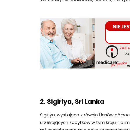
2. Sigiriya, Sri Lanka
Sigiriya, wystająca z równin i lasów północ
urzekających zabytków w tym kraju. Ta i
m) została ponownie odkryta przez brytyjs