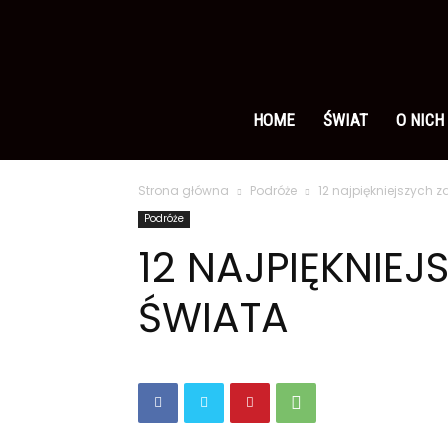
Ameryka
po
HOME
ŚWIAT
O NICH
Strona główna
Podróże
12 najpiękniejszych 
polsku
Podróże
12 NAJPIĘKNIE
ŚWIATA