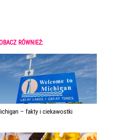
OBACZ RÓWNIEŻ:
ichigan – fakty i ciekawostki