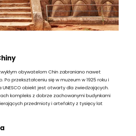
Chiny
ng zwykłym obywatelom Chin zabraniano nawet
o. Po przekształceniu się w muzeum w 1925 roku i
a UNESCO obiekt jest otwarty dla zwiedzających.
krach kompleks z dobrze zachowanymi budynkami
rających przedmioty i artefakty z tysięcy lat
ja