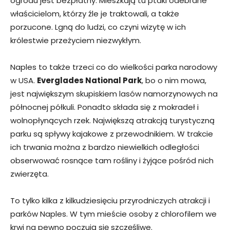
ogrodu jest bezpłatny. Mieszkają tu ptaki odebrane
właścicielom, którzy źle je traktowali, a także
porzucone. Lgną do ludzi, co czyni wizytę w ich
królestwie przeżyciem niezwykłym.
Naples to także trzeci co do wielkości parka narodowy
w USA.
Everglades National Park
, bo o nim mowa,
jest największym skupiskiem lasów namorzynowych na
północnej półkuli. Ponadto składa się z mokradeł i
wolnopłynących rzek. Największą atrakcją turystyczną
parku są spływy kajakowe z przewodnikiem. W trakcie
ich trwania można z bardzo niewielkich odległości
obserwować rosnące tam rośliny i żyjące pośród nich
zwierzęta.
To tylko kilka z kilkudziesięciu przyrodniczych atrakcji i
parków Naples. W tym mieście osoby z chlorofilem we
krwi na pewno poczują się szczęśliwe.