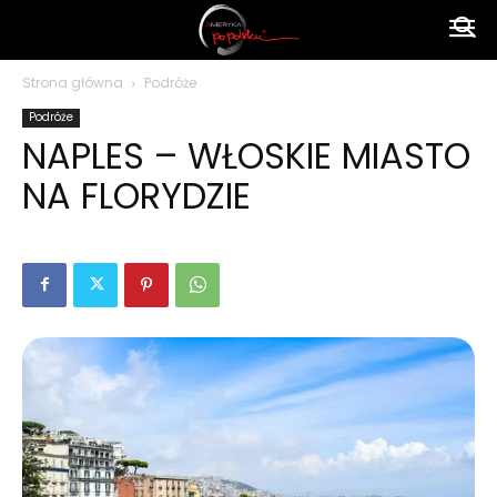
Ameryka
Strona główna
Podróże
Podróże
po
NAPLES – WŁOSKIE MIASTO
NA FLORYDZIE
polsku