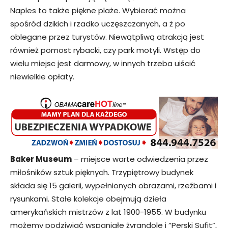
Naples to także piękne plaże. Wybierać można
spośród dzikich i rzadko uczęszczanych, a ż po
oblegane przez turystów. Niewątpliwą atrakcją jest
również pomost rybacki, czy park motyli. Wstęp do
wielu miejsc jest darmowy, w innych trzeba uiścić
niewielkie opłaty.
Baker Museum
– miejsce warte odwiedzenia przez
miłośników sztuk pięknych. Trzypiętrowy budynek
składa się 15 galerii, wypełnionych obrazami, rzeźbami i
rysunkami. Stałe kolekcje obejmują dzieła
amerykańskich mistrzów z lat 1900-1955. W budynku
możemy podziwiać wspaniałe żyrandole i ”Perski Sufit”,