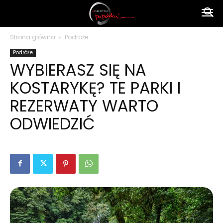
Ameryka
Strona główna
Podróże
Podróże
po
WYBIERASZ SIĘ NA
KOSTARYKĘ? TE PARKI I
polsku
REZERWATY WARTO
ODWIEDZIĆ