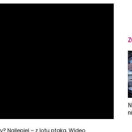
Z
N
n
? Najlepiej – z lotu ptaka. Wideo