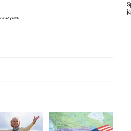
S
j
obaczycie.