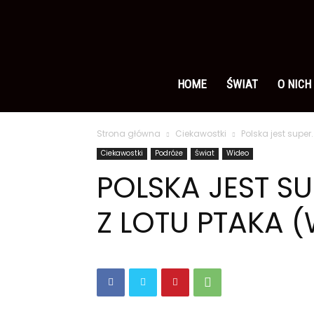
Ameryka
po
HOME
ŚWIAT
O NICH
Strona główna
Ciekawostki
Polska jest super
polsku
Ciekawostki
Podróże
Świat
Wideo
POLSKA JEST S
Z LOTU PTAKA 