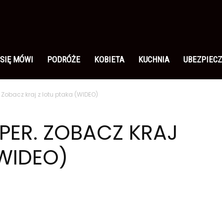
 SIĘ MÓWI
PODRÓŻE
KOBIETA
KUCHNIA
UBEZPIECZ
. Zobacz kraj z lotu ptaka (WIDEO)
UPER. ZOBACZ KRAJ
(WIDEO)