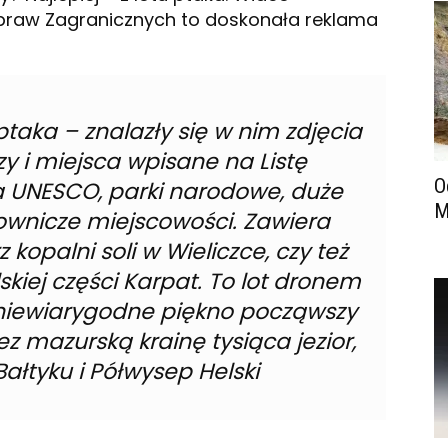
Spraw Zagranicznych to doskonała reklama
 ptaka – znalazły się w nim zdjęcia
y i miejsca wpisane na Listę
O
 UNESCO, parki narodowe, duże
M
wnicze miejscowości. Zawiera
 kopalni soli w Wieliczce, czy też
kiej części Karpat. To lot dronem
 niewiarygodne piękno począwszy
z mazurską krainę tysiąca jezior,
ałtyku i Półwysep Helski