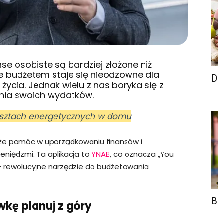
nse osobiste
są bardziej złożone niż
ie budżetem staje się nieodzowne dla
D
ycia. Jednak wielu z nas boryka się z
nia swoich wydatków.
osztach energetycznych w domu
może pomóc w uporządkowaniu finansów i
eniędzmi. Ta aplikacja to
YNAB
, co oznacza „You
– rewolucyjne narzędzie do budżetowania
B
wkę planuj z góry