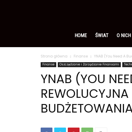
Ameryka
po
HOME
ŚWIAT
O NICH
Strona główna
Finanse
YNAB (You Need A B
polsku
Finanse
Oszczędzanie i Zarządzanie Finansami
Tech
YNAB (YOU NEE
REWOLUCYJNA 
BUDŻETOWANI