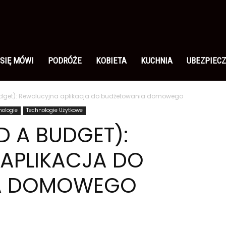
 SIĘ MÓWI
PODRÓŻE
KOBIETA
KUCHNIA
UBEZPIECZ
udget): Rewolucyjna aplikacja do budżetowania domowego
nologie
Technologie Użytkowe
D A BUDGET):
APLIKACJA DO
A DOMOWEGO