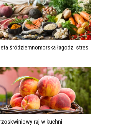
ieta śródziemnomorska łagodzi stres
rzoskwiniowy raj w kuchni