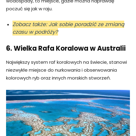
wodospady, to miejsce, gdzie można naprawdę
poczuć się jak w raju.
Zobacz także: Jak sobie poradzić ze zmianą
czasu w podróży?
6. Wielka Rafa Koralowa w Australii
Największy system raf koralowych na świecie, stanowi
niezwykłe miejsce do nurkowania i obserwowania
kolorowych ryb oraz innych morskich stworzeń.