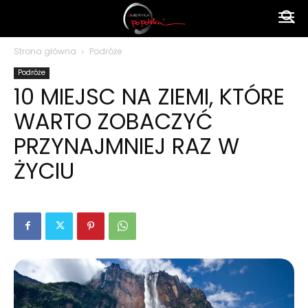
Ameryka
Strona główna
Podróże
Podróże
po
10 MIEJSC NA ZIEMI, KTÓRE
WARTO ZOBACZYĆ
polsku
PRZYNAJMNIEJ RAZ W
ŻYCIU