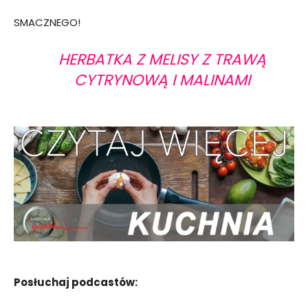
SMACZNEGO!
HERBATKA Z MELISY Z TRAWĄ
CYTRYNOWĄ I MALINAMI
Posłuchaj podcastów: