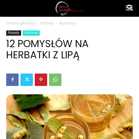
Ameryka
Strona główna
Porady
Kuchnia
Porady
Kuchnia
po
12 POMYSŁÓW NA
HERBATKI Z LIPĄ
polsku