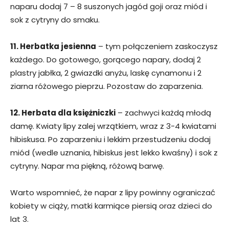
naparu dodaj 7 – 8 suszonych jagód goji oraz miód i
sok z cytryny do smaku.
11. Herbatka jesienna
– tym połączeniem zaskoczysz
każdego. Do gotowego, gorącego napary, dodaj 2
plastry jabłka, 2 gwiazdki anyżu, laskę cynamonu i 2
ziarna różowego pieprzu. Pozostaw do zaparzenia.
12. Herbata dla księżniczki
– zachwyci każdą młodą
damę. Kwiaty lipy zalej wrzątkiem, wraz z 3-4 kwiatami
hibiskusa. Po zaparzeniu i lekkim przestudzeniu dodaj
miód (wedle uznania, hibiskus jest lekko kwaśny) i sok z
cytryny. Napar ma piękną, różową barwę.
Warto wspomnieć, że napar z lipy powinny ograniczać
kobiety w ciąży, matki karmiące piersią oraz dzieci do
lat 3.