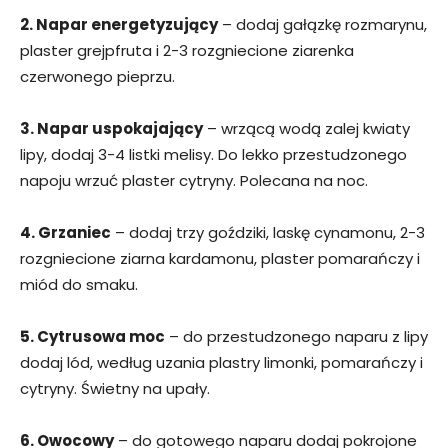
2. Napar energetyzujący
– dodaj gałązkę rozmarynu,
plaster grejpfruta i 2-3 rozgniecione ziarenka
czerwonego pieprzu.
3. Napar uspokajający
– wrzącą wodą zalej kwiaty
lipy, dodaj 3-4 listki melisy. Do lekko przestudzonego
napoju wrzuć plaster cytryny. Polecana na noc.
4. Grzaniec
– dodaj trzy goździki, laskę cynamonu, 2-3
rozgniecione ziarna kardamonu, plaster pomarańczy i
miód do smaku.
5. Cytrusowa moc
– do przestudzonego naparu z lipy
dodaj lód, według uzania plastry limonki, pomarańczy i
cytryny. Świetny na upały.
6. Owocowy
– do gotowego naparu dodaj pokrojone