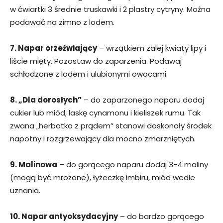
w ćwiartki 3 średnie truskawki i 2 plastry cytryny. Można
podawać na zimno z lodem.
7. Napar orzeźwiający
– wrzątkiem zalej kwiaty lipy i
liście mięty. Pozostaw do zaparzenia. Podawaj
schłodzone z lodem i ulubionymi owocami.
8. „Dla dorosłych”
– do zaparzonego naparu dodaj
cukier lub miód, laskę cynamonu i kieliszek rumu. Tak
zwana „herbatka z prądem” stanowi doskonały środek
napotny i rozgrzewający dla mocno zmarzniętych.
9. Malinowa
– do gorącego naparu dodaj 3-4 maliny
(mogą być mrożone), łyżeczkę imbiru, miód wedle
uznania.
10. Napar antyoksydacyjny
– do bardzo gorącego