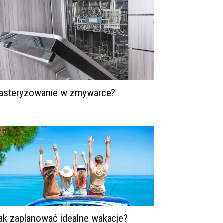
asteryzowanie w zmywarce?
ak zaplanować idealne wakacje?