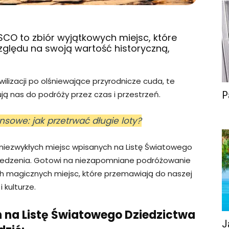
CO to zbiór wyjątkowych miejsc, które
zględu na swoją wartość historyczną,
ilizacji po olśniewające przyrodnicze cuda, te
rują nas do podróży przez czas i przestrzeń.
P
sowe: jak przetrwać długie loty?
 niezwykłych miejsc wpisanych na Listę Światowego
iedzenia. Gotowi na niezapomniane podróżowanie
h magicznych miejsc, które przemawiają do naszej
i kulturze.
 na Listę Światowego Dziedzictwa
J