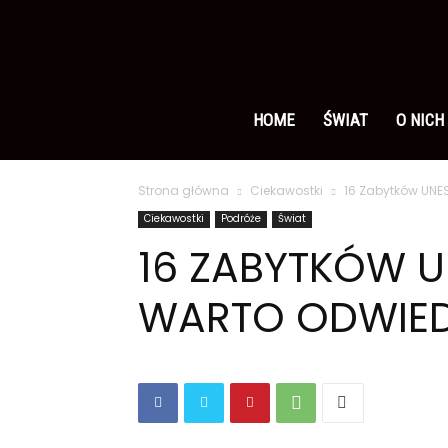
Ameryka
po
HOME
ŚWIAT
O NICH
Strona główna
Ciekawostki
16 Zabytków UNES
polsku
Ciekawostki
Podróże
Świat
16 ZABYTKÓW U
WARTO ODWIED