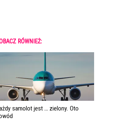
OBACZ RÓWNIEŻ:
ażdy samolot jest … zielony. Oto
owód