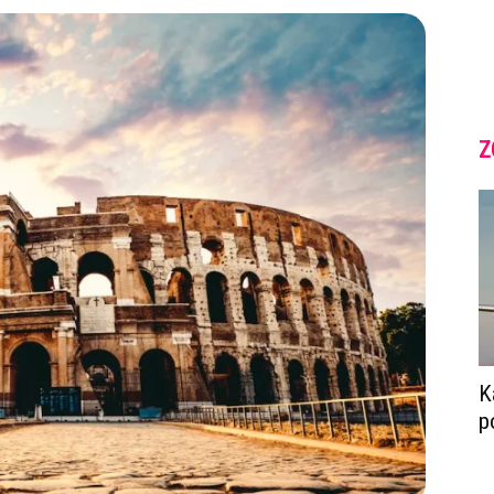
Z
K
p