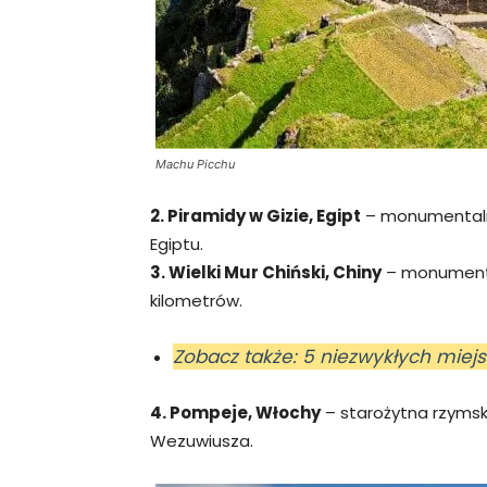
Machu Picchu
2. Piramidy w Gizie, Egipt
– monumentaln
Egiptu.
3. Wielki Mur Chiński, Chiny
– monumental
kilometrów.
Zobacz także: 5 niezwykłych miej
4. Pompeje, Włochy
– starożytna rzyms
Wezuwiusza.