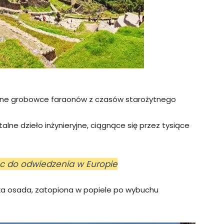
e grobowce faraonów z czasów starożytnego
ne dzieło inżynieryjne, ciągnące się przez tysiące
sc do odwiedzenia w Europie
ka osada, zatopiona w popiele po wybuchu