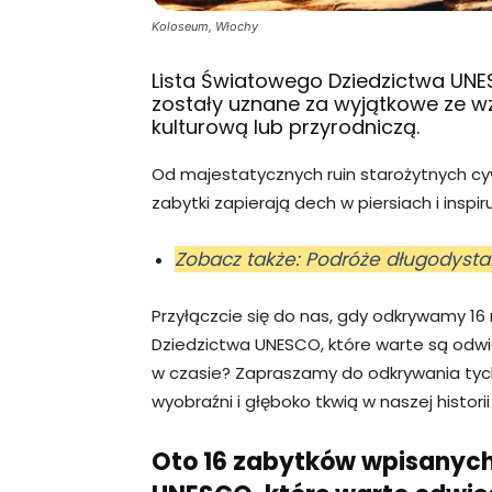
Koloseum, Włochy
Lista Światowego Dziedzictwa UNES
zostały uznane za wyjątkowe ze w
kulturową lub przyrodniczą.
Od majestatycznych ruin starożytnych cyw
zabytki zapierają dech w piersiach i inspi
Zobacz także: Podróże długodystan
Przyłączcie się do nas, gdy odkrywamy 16
Dziedzictwa UNESCO, które warte są odw
w czasie? Zapraszamy do odkrywania tyc
wyobraźni i głęboko tkwią w naszej historii 
Oto 16 zabytków wpisanych