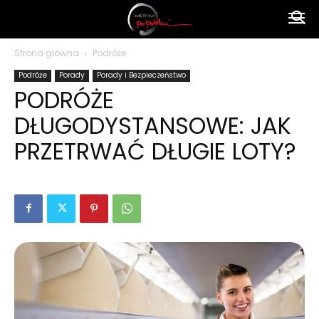
Ameryka
Strona główna
Podróże
Podróże
Porady
Porady i Bezpieczeństwo
po
PODRÓŻE
DŁUGODYSTANSOWE: JAK
polsku
PRZETRWAĆ DŁUGIE LOTY?