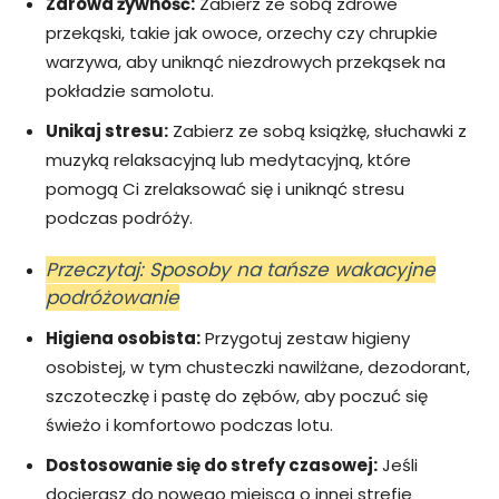
Zdrowa żywność:
Zabierz ze sobą zdrowe
przekąski, takie jak owoce, orzechy czy chrupkie
warzywa, aby uniknąć niezdrowych przekąsek na
pokładzie samolotu.
Unikaj stresu:
Zabierz ze sobą książkę, słuchawki z
muzyką relaksacyjną lub medytacyjną, które
pomogą Ci zrelaksować się i uniknąć stresu
podczas podróży.
Przeczytaj: Sposoby na tańsze wakacyjne
podróżowanie
Higiena osobista:
Przygotuj zestaw higieny
osobistej, w tym chusteczki nawilżane, dezodorant,
szczoteczkę i pastę do zębów, aby poczuć się
świeżo i komfortowo podczas lotu.
Dostosowanie się do strefy czasowej:
Jeśli
docierasz do nowego miejsca o innej strefie