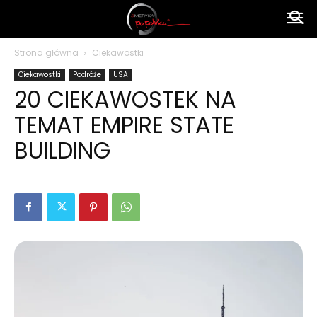
Ameryka
Strona główna
Ciekawostki
Ciekawostki
Podróże
USA
po
20 CIEKAWOSTEK NA
TEMAT EMPIRE STATE
polsku
BUILDING