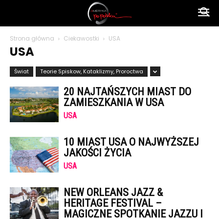
Ameryka
Strona główna
Ciekawostki
USA
USA
po
Świat
Teorie Spiskow, Kataklizmy, Proroctwa
20 NAJTAŃSZYCH MIAST DO
polsku
ZAMIESZKANIA W USA
USA
10 MIAST USA O NAJWYŻSZEJ
JAKOŚCI ŻYCIA
USA
NEW ORLEANS JAZZ &
HERITAGE FESTIVAL –
MAGICZNE SPOTKANIE JAZZU I