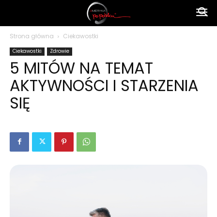
Ameryka
Strona główna
Ciekawostki
Ciekawostki
Zdrowie
po
5 MITÓW NA TEMAT
AKTYWNOŚCI I STARZENIA
polsku
SIĘ