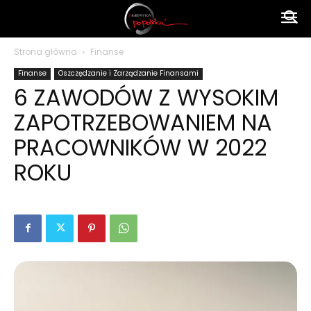
Ameryka
Strona główna
Finanse
Finanse
Oszczędzanie i Zarządzanie Finansami
po
6 ZAWODÓW Z WYSOKIM
ZAPOTRZEBOWANIEM NA
polsku
PRACOWNIKÓW W 2022
ROKU