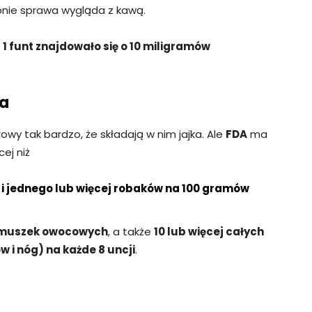
bnie sprawa wygląda z kawą.
a
1 funt znajdowało się o 10 miligramów
ka
owy tak bardzo, że składają w nim jajka. Ale
FDA
ma
ej niż
 i jednego lub więcej robaków na 100 gramów
j muszek owocowych
, a także
10 lub więcej całych
 i nóg) na każde 8 uncji
.