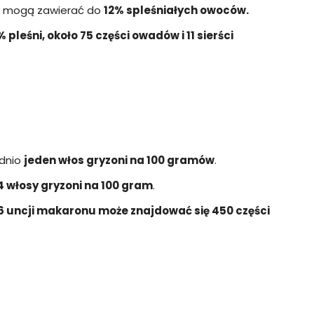
mogą zawierać do
12% spleśniałych owoców.
 pleśni, około 75 części owadów i 11 sierści
dnio
jeden włos gryzoni na 100 gramów
.
4 włosy gryzoni na 100 gram
.
6 uncji makaronu może znajdować się 450 części