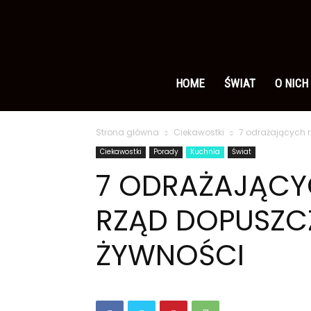
Ameryka
po
HOME
ŚWIAT
O NICH
Strona główna
Ciekawostki
7 odrażających r
polsku
Ciekawostki
Porady
Kuchnia
Świat
7 ODRAŻAJĄCYC
RZĄD DOPUSZC
ŻYWNOŚCI