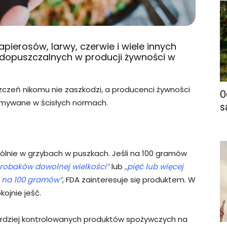
apierosów, larwy, czerwie i wiele innych
 dopuszczalnych w producji żywności w
szczeń nikomu nie zaszkodzi, a producenci żywności
O
zymywane w ścisłych normach.
s
gólnie w grzybach w puszkach. Jeśli na 100 gramów
j robaków dowolnej wielkości”
lub
„pięć lub więcej
j na 100 gramów”
, FDA zainteresuje się produktem. W
ojnie jeść.
ardziej kontrolowanych produktów spożywczych na