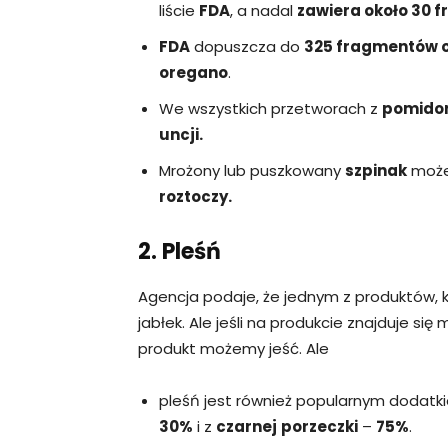
liście
FDA
, a nadal
zawiera około 30 
FDA
dopuszcza do
325 fragmentów 
oregano
.
We wszystkich przetworach z
pomido
uncji.
Mrożony lub puszkowany
szpinak
może
roztoczy.
2. Pleśń
Agencja podaje, że jednym z produktów, kt
jabłek. Ale jeśli na produkcie znajduje się 
produkt możemy jeść. Ale
pleśń jest również popularnym dodat
30%
i z
czarnej
porzeczki
–
75%
.