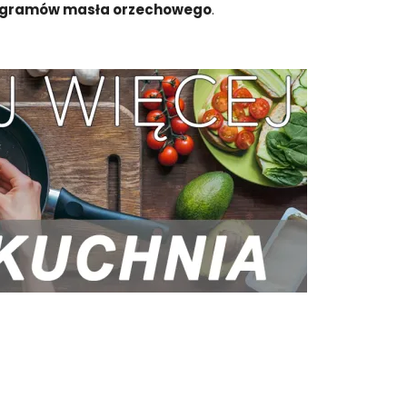
0 gramów masła orzechowego
.