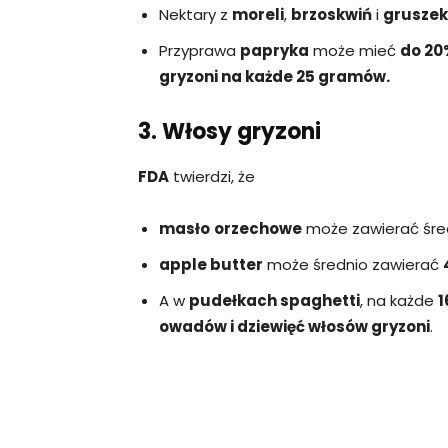
Nektary z
moreli
,
brzoskwiń
i
gruszek
Przyprawa
papryka
może mieć
do 20%
gryzoni na każde 25 gramów.
3. Włosy gryzoni
FDA
twierdzi, że
masło
orzechowe
może zawierać śre
apple butter
może średnio zawierać
A w
pudełkach spaghetti
, na każde
1
owadów i dziewięć włosów gryzoni
.