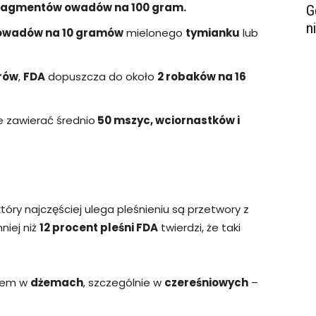
fragmentów owadów na 100 gram.
G
n
owadów na 10 gramów
mielonego
tymianku
lub
rów
,
FDA
dopuszcza do około
2 robaków na 16
 zawierać średnio
50 mszyc, wciornastków i
óry najczęściej ulega pleśnieniu są przetwory z
mniej niż
12 procent pleśni FDA
twierdzi, że taki
kiem w
dżemach
, szczególnie w
czereśniowych
–