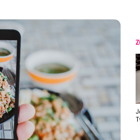
Z
J
T