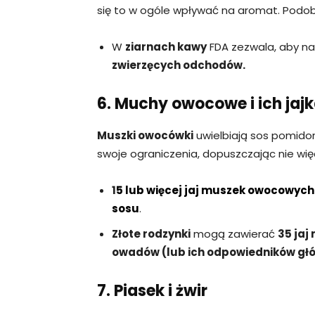
się to w ogóle wpływać na aromat. Podo
W
ziarnach kawy
FDA zezwala, aby n
zwierzęcych odchodów.
6. Muchy owocowe i ich jaj
Muszki owocówki
uwielbiają sos pomidor
swoje ograniczenia, dopuszczając nie więc
1
5 lub więcej jaj muszek owocowych
sosu
.
Złote rodzynki
mogą zawierać
35 ja
owadów (lub ich odpowiedników głów
7. Piasek i żwir