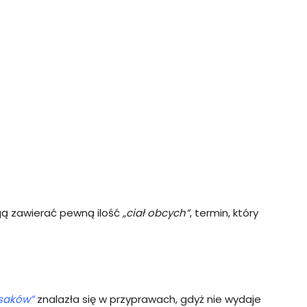
gą zawierać pewną ilość
„ciał obcych”
, termin, który
saków”
znalazła się w przyprawach, gdyż nie wydaje