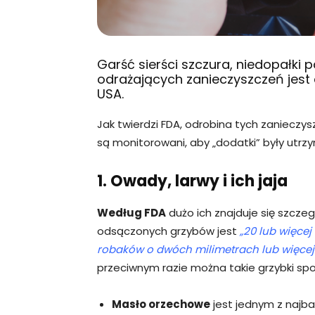
Garść sierści szczura, niedopałki p
odrażających zanieczyszczeń jest
USA.
Jak twierdzi FDA, odrobina tych zanieczy
są monitorowani, aby „dodatki” były utr
1. Owady, larwy i ich jaja
Według FDA
dużo ich znajduje się szcze
odsączonych grzybów jest
„20 lub więce
robaków o dwóch milimetrach lub więce
przeciwnym razie można takie grzybki spok
Masło orzechowe
jest jednym z najb