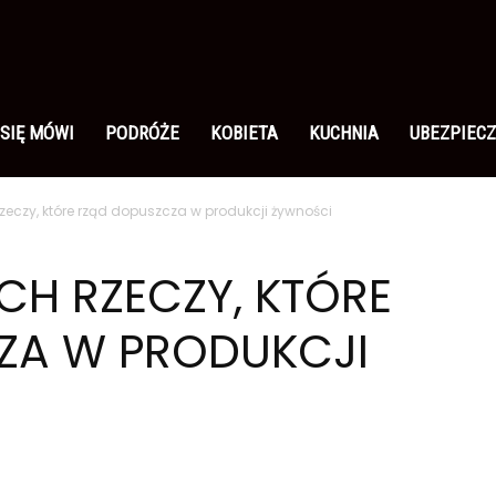
 SIĘ MÓWI
PODRÓŻE
KOBIETA
KUCHNIA
UBEZPIECZ
zeczy, które rząd dopuszcza w produkcji żywności
H RZECZY, KTÓRE
ZA W PRODUKCJI