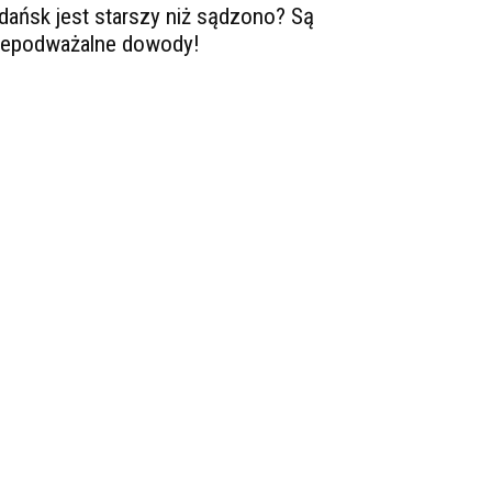
dańsk jest starszy niż sądzono? Są
iepodważalne dowody!