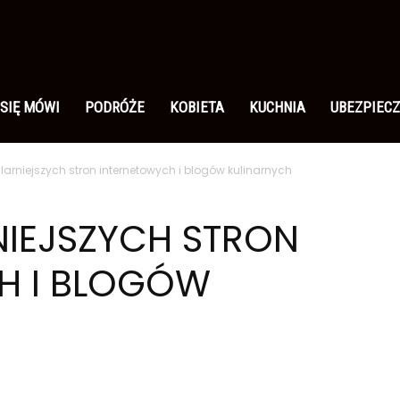
 SIĘ MÓWI
PODRÓŻE
KOBIETA
KUCHNIA
UBEZPIECZ
larniejszych stron internetowych i blogów kulinarnych
NIEJSZYCH STRON
H I BLOGÓW