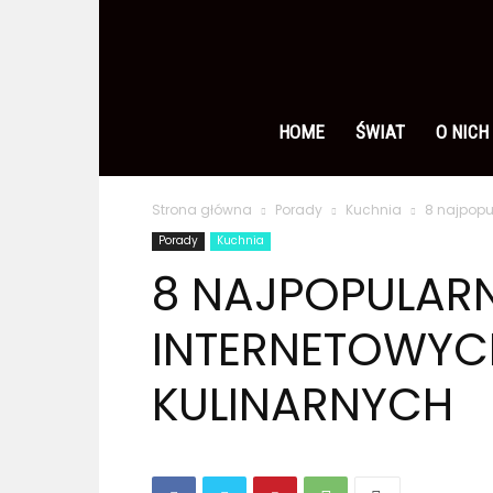
Ameryka
po
HOME
ŚWIAT
O NICH
Strona główna
Porady
Kuchnia
8 najpopu
polsku
Porady
Kuchnia
8 NAJPOPULAR
INTERNETOWYC
KULINARNYCH