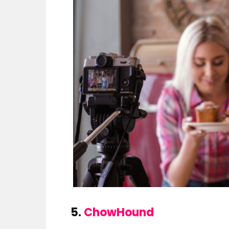
5.
ChowHound