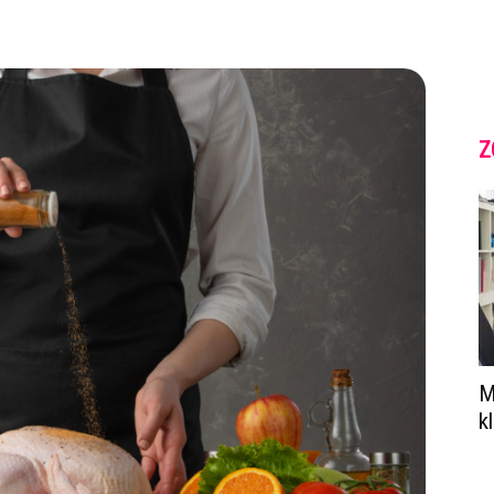
Z
M
k