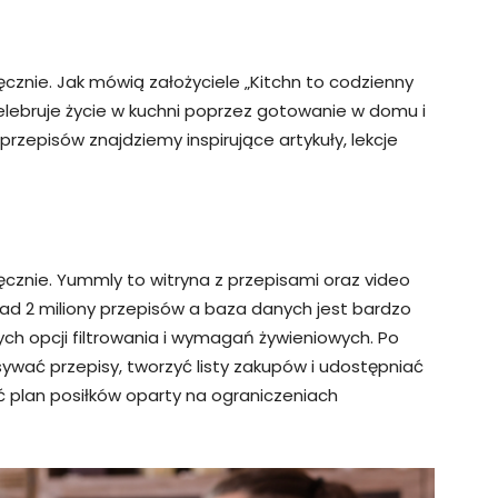
ęcznie. Jak mówią założyciele „Kitchn to codzienny
elebruje życie w kuchni poprzez gotowanie w domu i
przepisów znajdziemy inspirujące artykuły, lekcje
ęcznie. Yummly to witryna z przepisami oraz video
d 2 miliony przepisów a baza danych jest bardzo
ych opcji filtrowania i wymagań żywieniowych. Po
wać przepisy, tworzyć listy zakupów i udostępniać
yć plan posiłków oparty na ograniczeniach