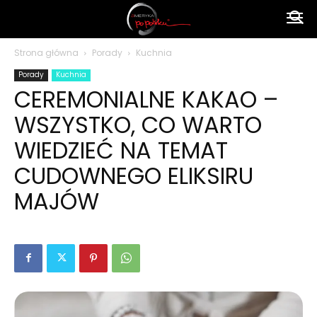
Ameryka
Strona główna
Porady
Kuchnia
Porady
Kuchnia
po
CEREMONIALNE KAKAO –
WSZYSTKO, CO WARTO
polsku
WIEDZIEĆ NA TEMAT
CUDOWNEGO ELIKSIRU
MAJÓW