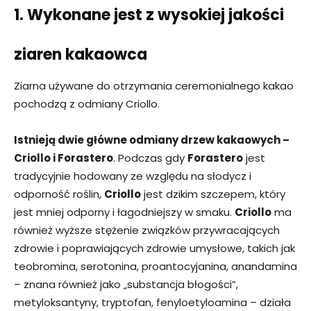
1. Wykonane jest z wysokiej jakości
ziaren kakaowca
Ziarna używane do otrzymania ceremonialnego kakao
pochodzą z odmiany Criollo.
Istnieją dwie główne odmiany drzew kakaowych –
Criollo i Forastero
. Podczas gdy
Forastero
jest
tradycyjnie hodowany ze względu na słodycz i
odporność roślin,
Criollo
jest dzikim szczepem, który
jest mniej odporny i łagodniejszy w smaku.
Criollo
ma
również wyższe stężenie związków przywracających
zdrowie i poprawiających zdrowie umysłowe, takich jak
teobromina, serotonina, proantocyjanina, anandamina
– znana również jako „substancja błogości”,
metyloksantyny, tryptofan, fenyloetyloamina – działa