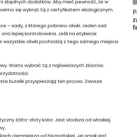
ani zbędnych dodatków. Aby mieć pewność, że w
powinno się wybrać tą z certyfikatem ekologicznym.
P
z
e – sady, z którego pobrano oliwki. Jeden sad
f
ona lepiej kontrolowana. Jeśli na etykiecie
że wszystkie oliwki pochodzą z tego samego miejsca
wy. Warto wybrać tą z najświeższych zbiorów.
przydatności.
zyste butelki przyspieszają ten proces. Zawsze
yczny żółto-złoty kolor. Jest słodsza od włoskiej.
wy.
dkach ciemniejsza od hiszpańskiej. Jej smak jest