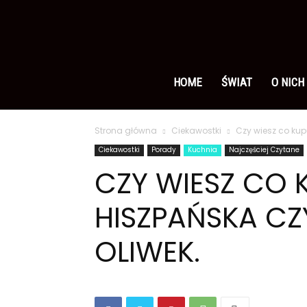
Ameryka
po
HOME
ŚWIAT
O NICH
Strona główna
Ciekawostki
Czy wiesz co kup
polsku
Ciekawostki
Porady
Kuchnia
Najczęściej Czytane
CZY WIESZ CO 
HISZPAŃSKA CZ
OLIWEK.