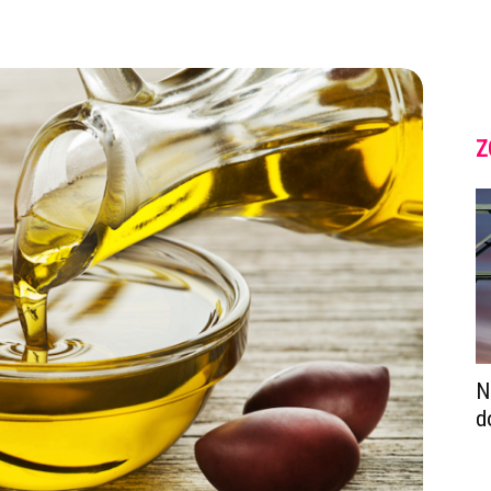
Z
N
d