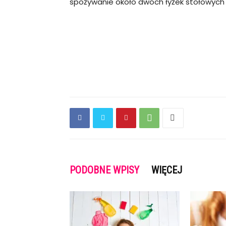
spożywanie około dwóch łyżek stołowych o
PODOBNE WPISY
WIĘCEJ