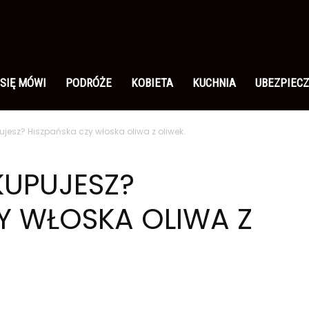
 SIĘ MÓWI
PODRÓŻE
KOBIETA
KUCHNIA
UBEZPIECZ
ujesz? Hiszpańska czy włoska oliwa z oliwek.
KUPUJESZ?
Y WŁOSKA OLIWA Z