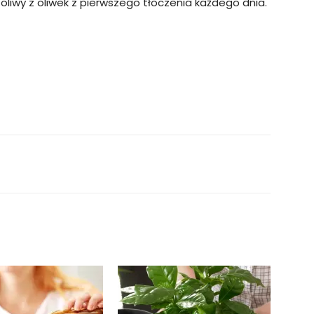
liwy z oliwek z pierwszego tłoczenia każdego dnia.