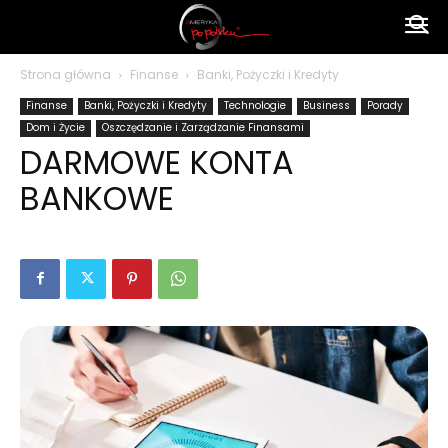
Ameryka
Strona główna
Finanse
Banki, Pożyczki i Kredyty
Finanse
Banki, Pożyczki i Kredyty
Technologie
Business
Porady
po
Dom i Życie
Oszczędzanie i Zarządzanie Finansami
DARMOWE KONTA
BANKOWE
polsku