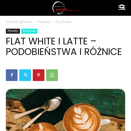
Ameryka
Strona główna
Porady
Kuchnia
Porady
Kuchnia
po
FLAT WHITE I LATTE –
PODOBIEŃSTWA I RÓŻNICE
polsku