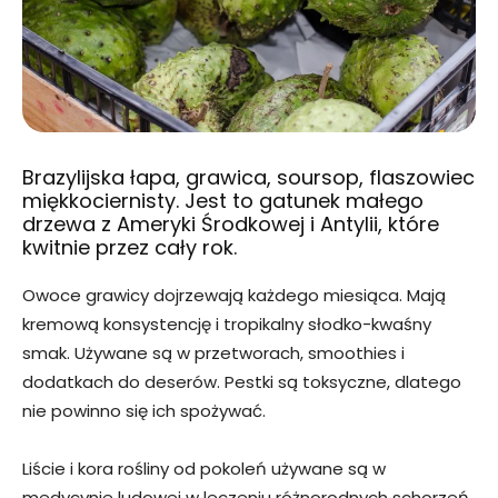
Brazylijska łapa, grawica, soursop, flaszowiec
miękkociernisty. Jest to gatunek małego
drzewa z Ameryki Środkowej i Antylii, które
kwitnie przez cały rok.
Owoce grawicy dojrzewają każdego miesiąca. Mają
kremową konsystencję i tropikalny słodko-kwaśny
smak. Używane są w przetworach, smoothies i
dodatkach do deserów. Pestki są toksyczne, dlatego
nie powinno się ich spożywać.
Liście i kora rośliny od pokoleń używane są w
medycynie ludowej w leczeniu różnorodnych schorzeń.