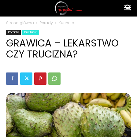
Ameryka
Strona główna
Porady
Kuchnia
Porady
Kuchnia
po
GRAWICA – LEKARSTWO
CZY TRUCIZNA?
polsku