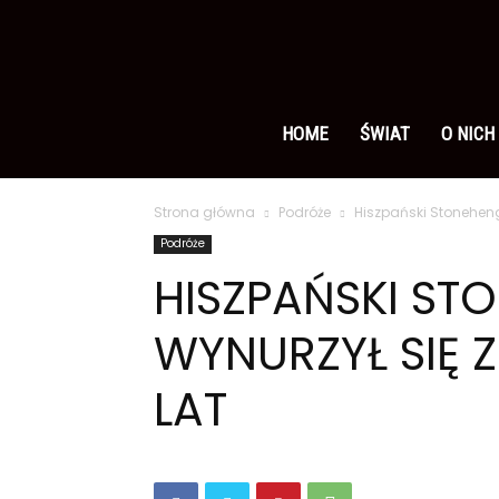
Ameryka
po
HOME
ŚWIAT
O NICH
Strona główna
Podróże
Hiszpański Stonehenge
polsku
Podróże
HISZPAŃSKI ST
WYNURZYŁ SIĘ Z
LAT