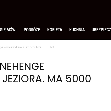
 SIĘ MÓWI
PODRÓŻE
KOBIETA
KUCHNIA
UBEZPIECZ
 wynurzył się z jeziora. Ma 5000 lat
ONEHENGE
 JEZIORA. MA 5000