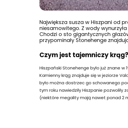
Największa susza w Hiszpani od pr
niesamowitego. Z wody wynurzyła 
Chodzi o sto gigantycznych głazów
przypominały Stonehenge znajdujące
Czym jest tajemniczy krąg
Hiszpański Stonehenge było już znane w 1
Kamienny krąg znajduje się w jeziorze Vald
było można dostrzec go schowanego pod 
tym roku nawiedziły Hiszpanie pozwoliły 
(niektóre megality mają nawet ponad 2 m