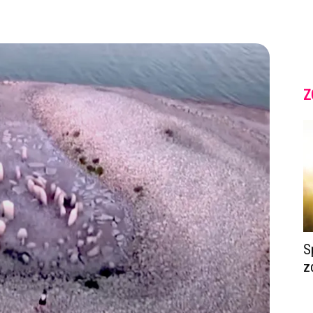
Z
S
z