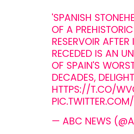
'SPANISH STONEH
OF A PREHISTORIC
RESERVOIR AFTER 
RECEDED IS AN U
OF SPAIN'S WORS
DECADES, DELIGH
HTTPS://T.CO/WV
PIC.TWITTER.CO
— ABC NEWS (@