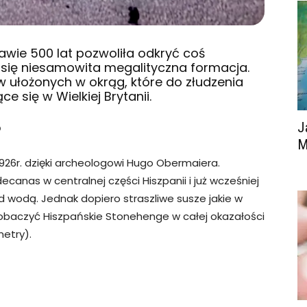
awie 500 lat pozwoliła odkryć coś
się niesamowita megalityczna formacja.
 ułożonych w okrąg, które do złudzenia
 się w Wielkiej Brytanii.
J
?
M
926r. dzięki archeologowi Hugo Obermaiera.
ecanas w centralnej części Hiszpanii i już wcześniej
wodą. Jednak dopiero straszliwe susze jakie w
zobaczyć Hiszpańskie Stonehenge w całej okazałości
etry).