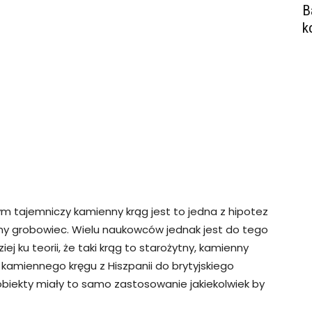
B
k
m tajemniczy kamienny krąg jest to jedna z hipotez
ytny grobowiec. Wielu naukowców jednak jest do tego
ej ku teorii, że taki krąg to starożytny, kamienny
kamiennego kręgu z Hiszpanii do brytyjskiego
iekty miały to samo zastosowanie jakiekolwiek by