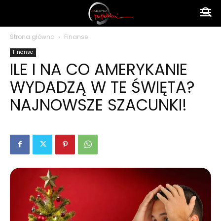
Ameryka
Strona główna
Finanse
Finanse
po
ILE I NA CO AMERYKANIE
WYDADZĄ W TE ŚWIĘTA?
polsku
NAJNOWSZE SZACUNKI!