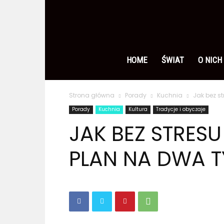
Ameryka
po
HOME
ŚWIAT
O NICH
Strona główna
Porady
Kuchnia
Jak bez s
polsku
Porady
Kuchnia
Kultura
Tradycje i obyczaje
JAK BEZ STRES
PLAN NA DWA 