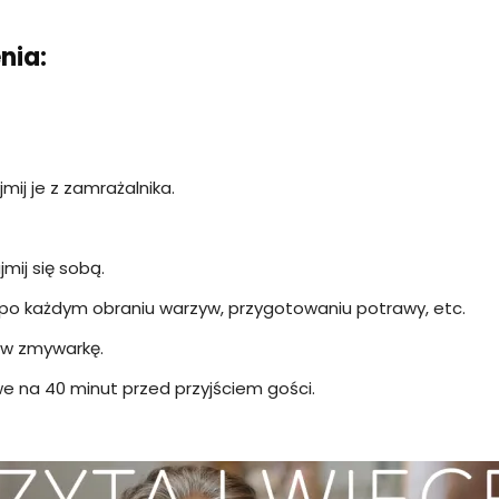
nia:
ij je z zamrażalnika.
mij się sobą.
j po każdym obraniu warzyw, przygotowaniu potrawy, etc.
aw zmywarkę.
e na 40 minut przed przyjściem gości.