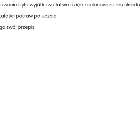
dawanie było wyjątkowo łatwe dzięki zaplanowanemu układo
tałości potraw po uczcie.
go twój przepis.