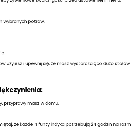
otrzeby żywieniowe swoich gości przed ustawieniem menu.
ach wybranych potraw.
le.
sów użyjesz i upewnij się, że masz wystarczająco dużo stołów i
ękczynienia:
ty, przyprawy masz w domu.
iętaj, że każde 4 funty indyka potrzebują 24 godzin na rozm