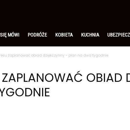
 SIĘ MÓWI
PODRÓŻE
KOBIETA
KUCHNIA
UBEZPIECZ
tresu zaplanować obiad dziękczynny – plan na dwa tygodnie
U ZAPLANOWAĆ OBIAD 
TYGODNIE