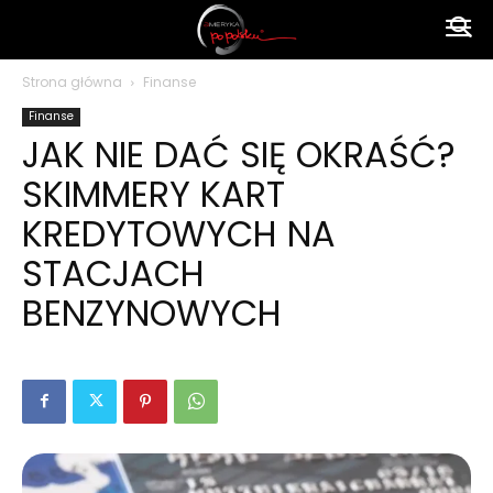
Ameryka
Strona główna
Finanse
Finanse
po
JAK NIE DAĆ SIĘ OKRAŚĆ?
SKIMMERY KART
polsku
KREDYTOWYCH NA
STACJACH
BENZYNOWYCH