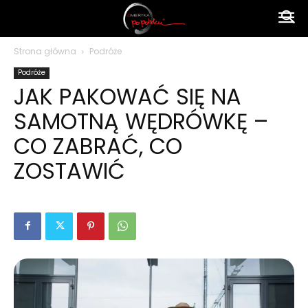
Ameryka
Strona główna
Podróże
Podróże
po
JAK PAKOWAĆ SIĘ NA
SAMOTNĄ WĘDRÓWKĘ –
polsku
CO ZABRAĆ, CO
ZOSTAWIĆ