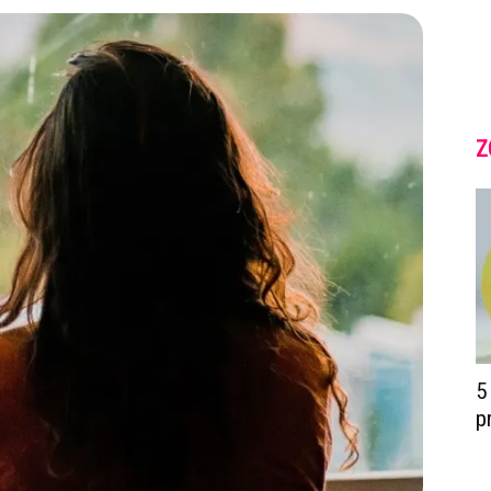
Z
5
p