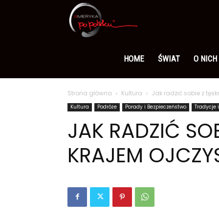
Ameryka
po
HOME
ŚWIAT
O NICH
Strona główna
Kultura
Jak radzić sobie z tęs
polsku
Kultura
Podróże
Porady i Bezpieczeństwo
Tradycje 
JAK RADZIĆ SOB
KRAJEM OJCZY