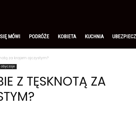
 SIĘ MÓWI
PODRÓŻE
KOBIETA
KUCHNIA
UBEZPIECZ
knotą za krajem ojczystym?
i obyczaje
IE Z TĘSKNOTĄ ZA
STYM?