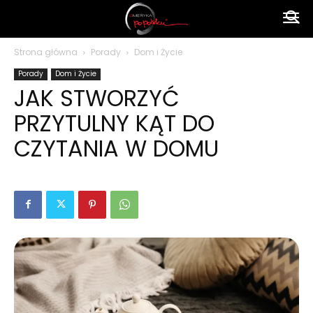
Ameryka
Strona główna
Porady
Dom i Życie
Porady
Dom i Życie
po
JAK STWORZYĆ
PRZYTULNY KĄT DO
polsku
CZYTANIA W DOMU