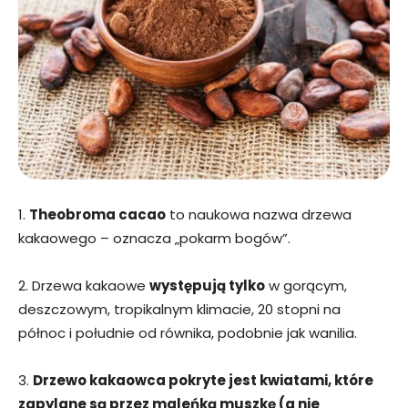
1.
Theobroma cacao
to naukowa nazwa drzewa
kakaowego – oznacza „pokarm bogów”.
2. Drzewa kakaowe
występują tylko
w gorącym,
deszczowym, tropikalnym klimacie, 20 stopni na
północ i południe od równika, podobnie jak wanilia.
3.
Drzewo kakaowca pokryte jest kwiatami, które
zapylane są przez maleńką muszkę (a nie