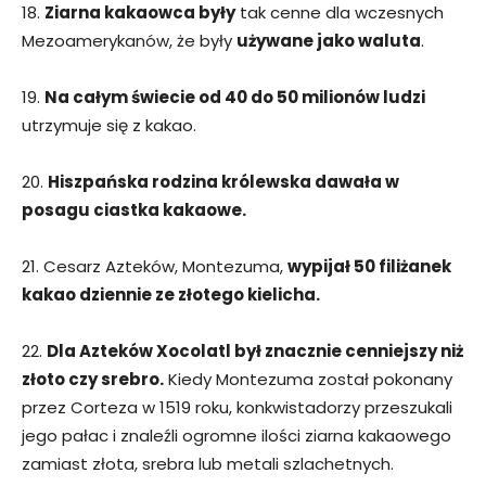
18.
Ziarna kakaowca były
tak cenne dla wczesnych
Mezoamerykanów, że były
używane jako waluta
.
19.
Na całym świecie od 40 do 50 milionów ludzi
utrzymuje się z kakao.
20.
Hiszpańska rodzina królewska dawała w
posagu ciastka kakaowe.
21. Cesarz Azteków, Montezuma,
wypijał 50 filiżanek
kakao dziennie ze złotego kielicha.
22.
Dla Azteków Xocolatl był znacznie cenniejszy niż
złoto czy srebro.
Kiedy Montezuma został pokonany
przez Corteza w 1519 roku, konkwistadorzy przeszukali
jego pałac i znaleźli ogromne ilości ziarna kakaowego
zamiast złota, srebra lub metali szlachetnych.