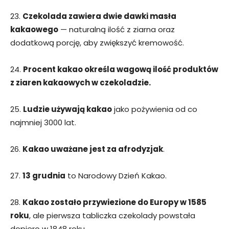
23.
Czekolada zawiera dwie dawki masła
kakaowego
— naturalną ilość z ziarna oraz
dodatkową porcję, aby zwiększyć kremowość.
24.
Procent kakao określa wagową ilość produktów
z ziaren kakaowych w czekoladzie.
25.
Ludzie używają kakao
jako pożywienia od co
najmniej 3000 lat.
26.
Kakao uważane jest za afrodyzjak
.
27.
13 grudnia
to Narodowy Dzień Kakao.
28.
Kakao zostało przywiezione do Europy w 1585
roku
, ale pierwsza tabliczka czekolady powstała
dopiero w 1848 roku.