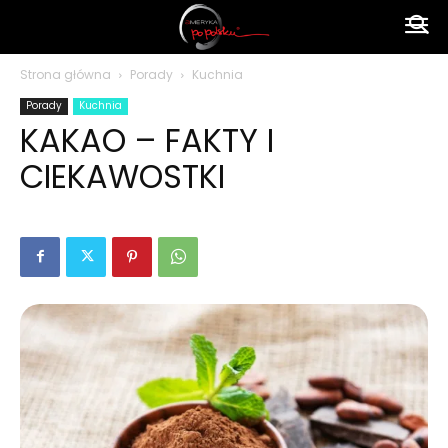
Ameryka
Strona główna
Porady
Kuchnia
Porady
Kuchnia
po
KAKAO – FAKTY I
CIEKAWOSTKI
polsku