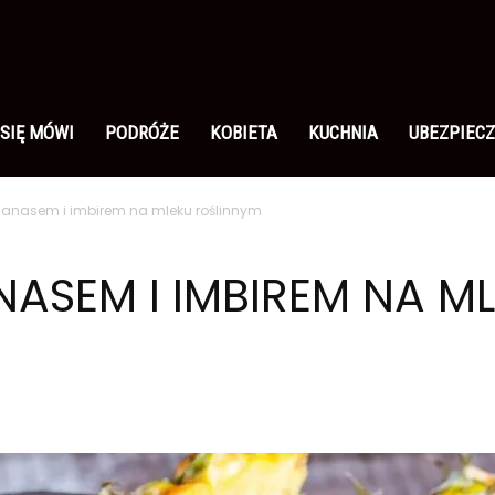
 SIĘ MÓWI
PODRÓŻE
KOBIETA
KUCHNIA
UBEZPIECZ
ananasem i imbirem na mleku roślinnym
NASEM I IMBIREM NA M