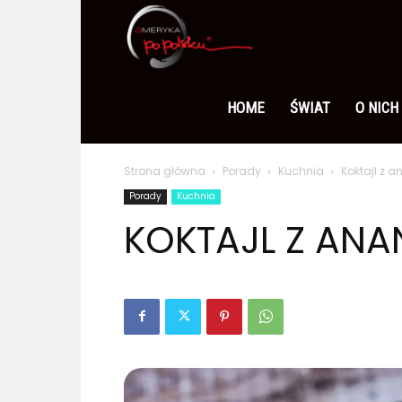
Ameryka
po
HOME
ŚWIAT
O NICH
Strona główna
Porady
Kuchnia
Koktajl z 
polsku
Porady
Kuchnia
KOKTAJL Z ANA