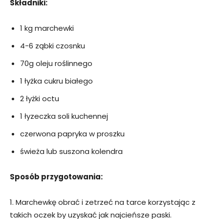
Składniki:
1 kg marchewki
4-6 ząbki czosnku
70g oleju roślinnego
1 łyżka cukru białego
2 łyżki octu
1 łyzeczka soli kuchennej
czerwona papryka w proszku
świeża lub suszona kolendra
Sposób przygotowania:
1. Marchewkę obrać i zetrzeć na tarce korzystając z
takich oczek by uzyskać jak najcieńsze paski.