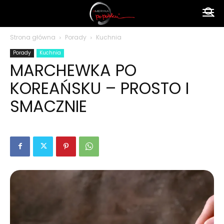
Ameryka
Strona główna
Porady
Kuchnia
Porady
Kuchnia
po
MARCHEWKA PO
KOREAŃSKU – PROSTO I
polsku
SMACZNIE