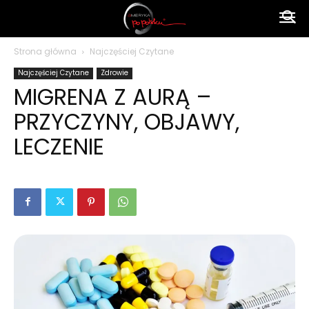
Ameryka
Strona główna
Najczęściej Czytane
Najczęściej Czytane
Zdrowie
po
MIGRENA Z AURĄ –
PRZYCZYNY, OBJAWY,
polsku
LECZENIE