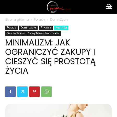
Ameryka
Strona główna
Porady
Dom i Życie
Porady
Dom i Życie
Finanse
Kuchnia
po
Oszczędzanie i Zarządzanie Finansami
MINIMALIZM: JAK
OGRANICZYĆ ZAKUPY I
polsku
CIESZYĆ SIĘ PROSTOTĄ
ŻYCIA