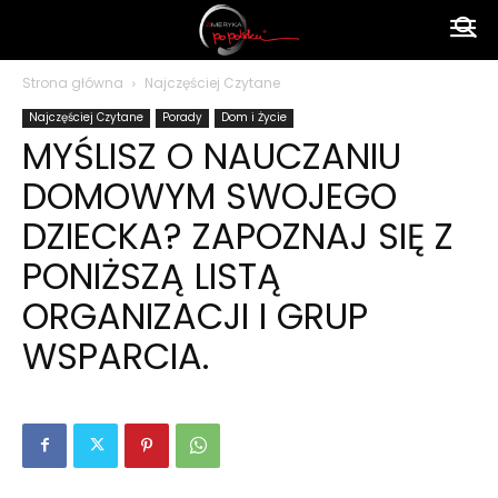
Ameryka
Strona główna
Najczęściej Czytane
Najczęściej Czytane
Porady
Dom i Życie
po
MYŚLISZ O NAUCZANIU
DOMOWYM SWOJEGO
polsku
DZIECKA? ZAPOZNAJ SIĘ Z
PONIŻSZĄ LISTĄ
ORGANIZACJI I GRUP
WSPARCIA.