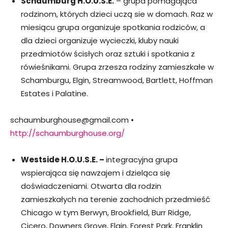
Schaumburg H.O.U.S.E.
– grupa pomagająca
rodzinom, których dzieci uczą sie w domach. Raz w
miesiącu grupa organizuje spotkania rodziców, a
dla dzieci organizuje wycieczki, kluby nauki
przedmiotów ścisłych oraz sztuki i spotkania z
rówieśnikami. Grupa zrzesza rodziny zamieszkałe w
Schamburgu, Elgin, Streamwood, Bartlett, Hoffman
Estates i Palatine.
schaumburghouse@gmail.com •
http://schaumburghouse.org/
Westside H.O.U.S.E. –
integracyjna grupa
wspierająca się nawzajem i dzieląca się
doświadczeniami. Otwarta dla rodzin
zamieszkałych na terenie zachodnich przedmieść
Chicago w tym Berwyn, Brookfield, Burr Ridge,
Cicero, Downers Grove, Elgin, Forest Park, Franklin