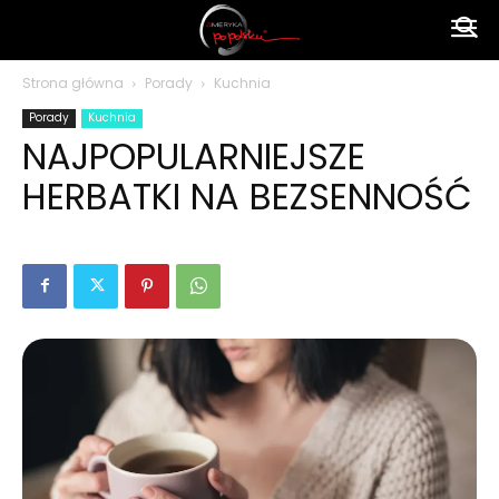
Ameryka
Strona główna
Porady
Kuchnia
Porady
Kuchnia
po
NAJPOPULARNIEJSZE
HERBATKI NA BEZSENNOŚĆ
polsku